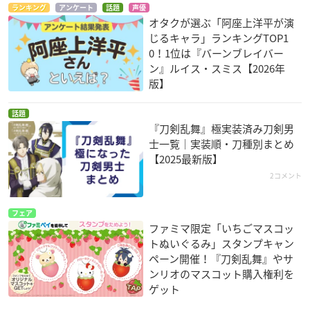
ランキング
アンケート
話題
声優
オタクが選ぶ「阿座上洋平が演
じるキャラ」ランキングTOP1
0！1位は『バーンブレイバー
ン』ルイス・スミス【2026年
版】
話題
『刀剣乱舞』極実装済み刀剣男
士一覧｜実装順・刀種別まとめ
【2025最新版】
2コメント
フェア
ファミマ限定「いちごマスコッ
トぬいぐるみ」スタンプキャン
ペーン開催！『刀剣乱舞』やサ
ンリオのマスコット購入権利を
ゲット