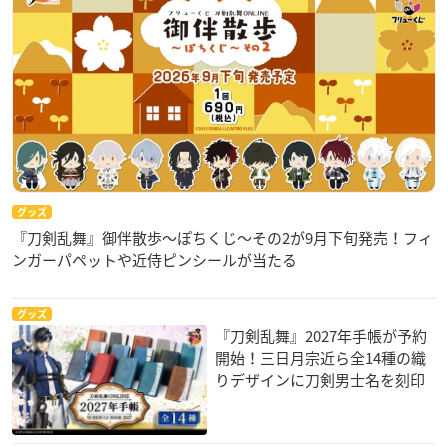
グッズ
『刀剣乱舞』御伴散歩～ぽちくじ～その2が9月下旬発売！フィ
ンガーパペットや近侍ピンシールが当たる
グッズ
『刀剣乱舞』2027年手帳が予約
開始！三日月宗近ら全14種の織
りデザインに刀剣男士名を刻印