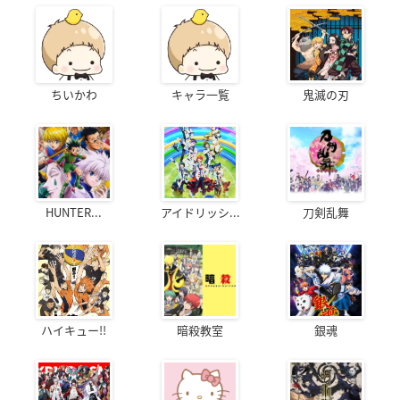
ちいかわ
キャラ一覧
鬼滅の刃
HUNTER...
アイドリッシ...
刀剣乱舞
ハイキュー!!
暗殺教室
銀魂