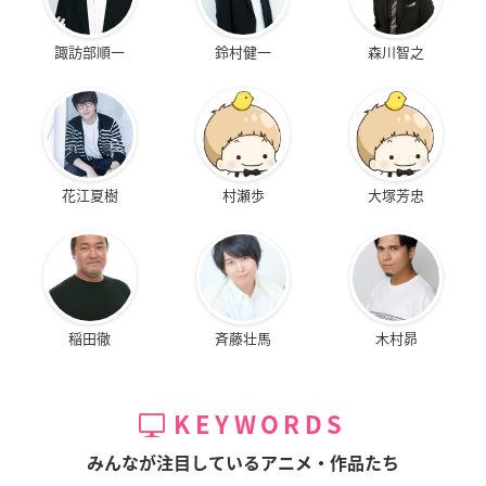
諏訪部順一
鈴村健一
森川智之
花江夏樹
村瀬歩
大塚芳忠
稲田徹
斉藤壮馬
木村昴
KEYWORDS
みんなが注目しているアニメ・作品たち