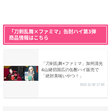
「刀剣乱舞×ファミマ」缶酎ハイ第3弾
商品情報はこちら