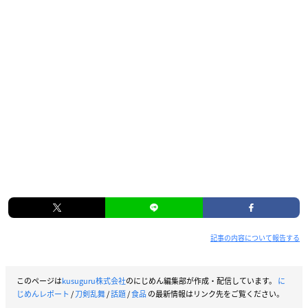
記事の内容について報告する
このページは
kusuguru株式会社
のにじめん編集部が作成・配信しています。
に
じめんレポート
/
刀剣乱舞
/
話題
/
食品
の最新情報はリンク先をご覧ください。