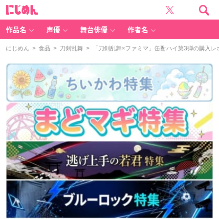
に
じ
め
ん
作品名
声優
舞台俳優
作者名
にじめん
>
食品
>
刀剣乱舞
> 「刀剣乱舞×ファミマ」缶酎ハイ第3弾の購入レ