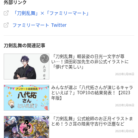
外部リンク
「刀剣乱舞」×「ファミリーマート」
ファミリーマート Twitter
刀剣乱舞の関連記事
「刀剣乱舞」軽装姿の日光一文字が尊
い…！須田彩加先生の非公式イラストに
「儚げで美しい」
2023年1月06日
みんなが選ぶ「八代拓さんが演じるキャラ
といえば？」TOP10の結果発表！【2023
年版】
2023年1月06日
「刀剣乱舞」公式絵師のお正月イラストま
とめ！うさ耳の陸奥守吉行や泛塵など
2023年1月05日