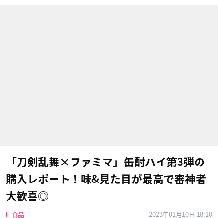
「刀剣乱舞×ファミマ」缶酎ハイ第3弾の
購入レポート！味&見た目が最高で審神者
大歓喜◎
2023年01月10日 18:10
食品