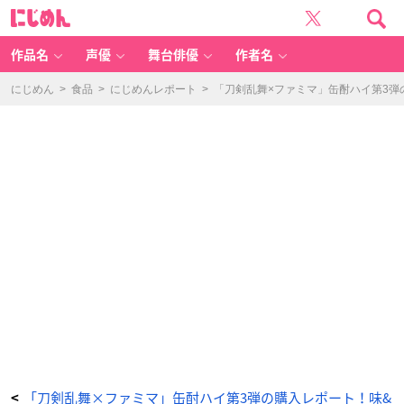
「刀
に
剣
じ
乱
め
舞
ん
×
フ
作品名
声優
舞台俳優
作者名
ァ
ミ
マ」
缶
にじめん
>
食品
>
にじめんレポート
>
「刀剣乱舞×ファミマ」缶酎ハイ第3弾
酎
ハ
イ
第
3
弾
の
購
入
レ
ポ
ー
ト！
味
&
見
た
目
が
最
高
で
審
神
者
大
歓
喜
◎
_
1
番
目
の
「刀剣乱舞×ファミマ」缶酎ハイ第3弾の購入レポート！味&
<
画