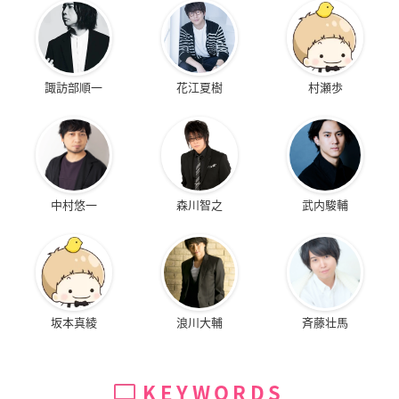
諏訪部順一
花江夏樹
村瀬歩
中村悠一
森川智之
武内駿輔
坂本真綾
浪川大輔
斉藤壮馬
KEYWORDS