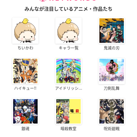
みんなが注目しているアニメ・作品たち
ちいかわ
キャラ一覧
鬼滅の刃
ハイキュー!!
アイドリッシ...
刀剣乱舞
銀魂
暗殺教室
呪術廻戦