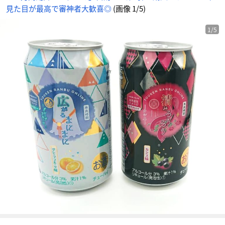
像
見た目が最高で審神者大歓喜◎
(画像 1/5)
-
ア
ニ
メ
情
1/5
報
サ
イ
ト
に
じ
め
ん