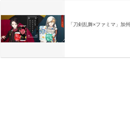
「刀剣乱舞×ファミマ」加