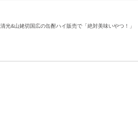
州清光&山姥切国広の缶酎ハイ販売で「絶対美味いやつ！」