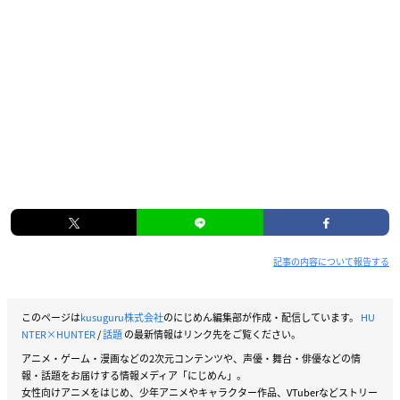
記事の内容について報告する
このページは
kusuguru株式会社
のにじめん編集部が作成・配信しています。
HU
NTER×HUNTER
/
話題
の最新情報はリンク先をご覧ください。
アニメ・ゲーム・漫画などの2次元コンテンツや、声優・舞台・俳優などの情
報・話題をお届けする情報メディア「にじめん」。
女性向けアニメをはじめ、少年アニメやキャラクター作品、VTuberなどストリー