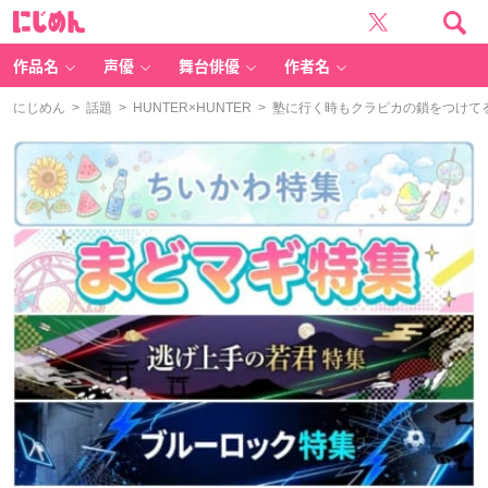
に
じ
め
ん
作品名
声優
舞台俳優
作者名
にじめん
>
話題
>
HUNTER×HUNTER
> 塾に行く時もクラピカの鎖をつけて