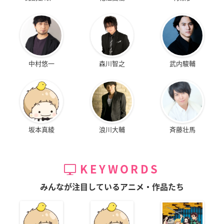
中村悠一
森川智之
武内駿輔
坂本真綾
浪川大輔
斉藤壮馬
KEYWORDS
みんなが注目しているアニメ・作品たち