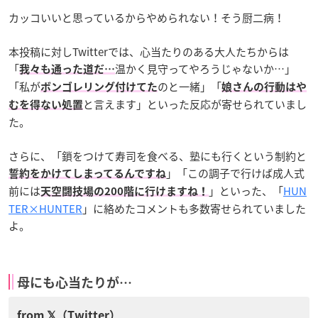
カッコいいと思っているからやめられない！そう厨二病！
本投稿に対しTwitterでは、心当たりのある大人たちからは
「
温かく見守ってやろうじゃないか…」
我々も通った道だ…
「私が
のと一緒」「
ボンゴレリング付けてた
娘さんの行動はや
と言えます」といった反応が寄せられていまし
むを得ない処置
た。
さらに、「鎖をつけて寿司を食べる、塾にも行くという制約と
」「この調子で行けば成人式
誓約をかけてしまってるんですね
前には
」といった、「
HUN
天空闘技場の200階に行けますね！
TER×HUNTER
」に絡めたコメントも多数寄せられていました
よ。
母にも心当たりが…