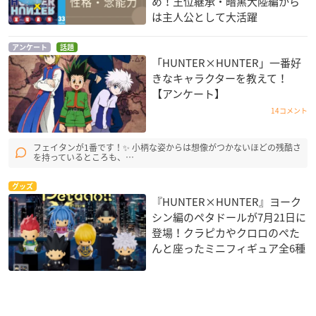
め！王位継承・暗黒大陸編から
は主人公として大活躍
アンケート
話題
「HUNTER×HUNTER」一番好
きなキャラクターを教えて！
【アンケート】
14コメント
フェイタンが1番です！✨ 小柄な姿からは想像がつかないほどの残酷さ
を持っているところも、…
グッズ
『HUNTER×HUNTER』ヨーク
シン編のペタドールが7月21日に
登場！クラピカやクロロのぺた
んと座ったミニフィギュア全6種