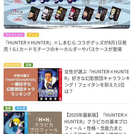
ファッション
グッズ
『HUNTER×HUNTER』×しまむら コラボグッズが8月1日発
売！G.I.カードモチーフのキーホルダーやパスケースが登場
ランキング
話題
女性が選ぶ『HUNTER×HUNTE
R』好きな幻影旅団キャラランキ
ング！フェイタンを抑えた1位
は？
話題
マンガ
【2025年最新版】『HUNTER×
HUNTER』クラピカの基本プロ
フィール・性格・念能力まと