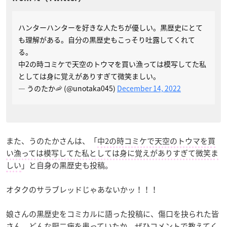
ハンターハンターを好きな人たちが優しい。黒歴史にとて
も理解がある。自分の黒歴史もこっそり吐露してくれて
る。
中2の時コミケで天空のトウマを買い漁っては模写してた私
としては身に覚えがありすぎて微笑ましい。
— うのたか🦐 (@unotaka045)
December 14, 2022
また、うのたかさんは、「
中2の時コミケで天空のトウマを買
い漁っては模写してた私としては身に覚えがありすぎて微笑ま
しい
」と自身の黒歴史も投稿。
オタクのサラブレッドじゃあないかッ！！！
娘さんの黒歴史をコミカルに語った投稿に、傷口を抉られた皆
さん。どんな厨二病を患っていたか、ぜひコメントで教えてく