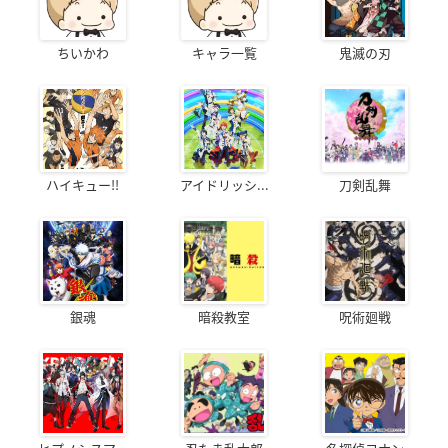
ちいかわ
キャラ一覧
鬼滅の刃
ハイキュー!!
アイドリッシ...
刀剣乱舞
銀魂
暗殺教室
呪術廻戦