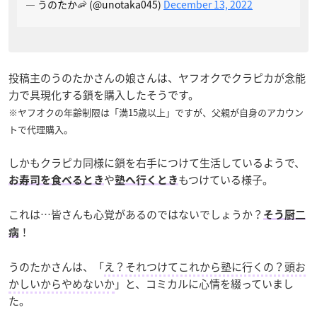
— うのたか🦐 (@unotaka045)
December 13, 2022
投稿主のうのたかさんの娘さんは、ヤフオクでクラピカが念能
力で具現化する鎖を購入したそうです。
※ヤフオクの年齢制限は「満15歳以上」ですが、父親が自身のアカウン
トで代理購入。
しかもクラピカ同様に鎖を右手につけて生活しているようで、
や
もつけている様子。
お寿司を食べるとき
塾へ行くとき
これは…皆さんも心覚があるのではないでしょうか？
そう厨二
！
病
うのたかさんは、「
え？それつけてこれから塾に行くの？頭お
かしいからやめないか
」と、コミカルに心情を綴っていまし
た。