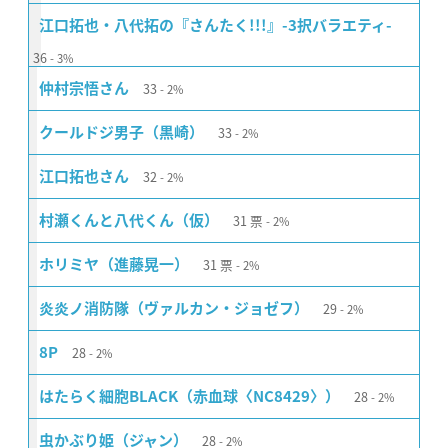
江口拓也・八代拓の『さんたく!!!』-3択バラエティ-
36
3%
33
仲村宗悟さん
2%
33
クールドジ男子（黒崎）
2%
32
江口拓也さん
2%
31
票
村瀬くんと八代くん（仮）
2%
31
票
ホリミヤ（進藤晃一）
2%
29
炎炎ノ消防隊（ヴァルカン・ジョゼフ）
2%
28
8P
2%
28
はたらく細胞BLACK（赤血球〈NC8429〉）
2%
28
虫かぶり姫（ジャン）
2%