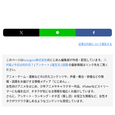
記事の内容について報告する
このページは
kusuguru株式会社
のにじめん編集部が作成・配信しています。
八
代拓
/
今日は何の日？
/
アンケート
/
誕生日
/
話題
の最新情報はリンク先をご覧く
ださい。
アニメ・ゲーム・漫画などの2次元コンテンツや、声優・舞台・俳優などの情
報・話題をお届けする情報メディア「にじめん」。
女性向けアニメをはじめ、少年アニメやキャラクター作品、VTuberなどストリー
マーにも幅を広げ、オタクが気になる情報を幅広くお届けしています。
さらに、アンケート・ランキング・オタ活（推し活）お役立ち情報など、女性オ
タクがワクワク楽しめるようなコンテンツも発信しています。