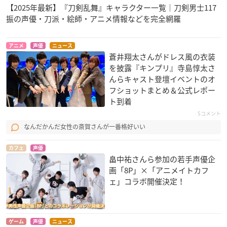
【2025年最新】『刀剣乱舞』キャラクター一覧｜刀剣男士117
振の声優・刀派・絵師・アニメ情報などを完全網羅
アニメ
声優
ニュース
蒼井翔太さんがドレス風の衣装
を披露『キンプリ』寺島惇太さ
んらキャスト登壇イベントのオ
フショットまとめ＆公式レポー
ト到着
5コメント
なんだかんだ女性の斎賀さんが一番格好いい
カフェ
声優
畠中祐さんら参加の若手声優企
画「8P」×「アニメイトカフ
ェ」コラボ開催決定！
ゲーム
声優
ニュース