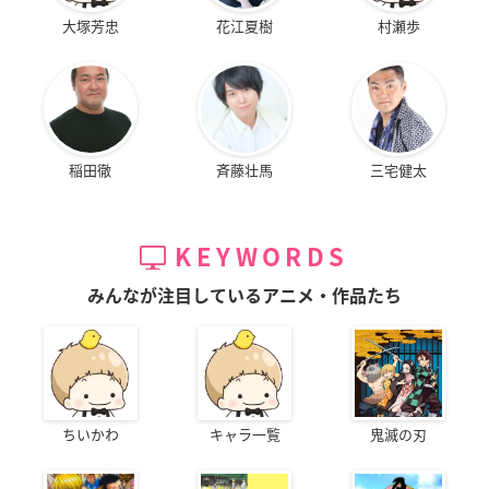
大塚芳忠
花江夏樹
村瀬歩
稲田徹
斉藤壮馬
三宅健太
KEYWORDS
みんなが注目しているアニメ・作品たち
ちいかわ
キャラ一覧
鬼滅の刃