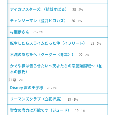
28
アイカツスターズ!（結城すばる）
2%
26
チェンソーマン（荒井ヒロカズ）
2%
25
村瀬歩さん
2%
23
転生したらスライムだった件（イフリート）
2%
22
不滅のあなたへ（グーグー〈青年〉）
2%
かぐや様は告らせたい〜天才たちの恋愛頭脳戦〜（柏
木の彼氏）
21
票
2%
20
Disney 声の王子様
1%
19
リーマンズクラブ（立花梓馬）
1%
19
聖女の魔力は万能です（ジュード）
1%