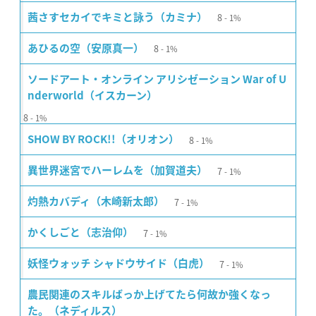
8
茜さすセカイでキミと詠う（カミナ）
1%
8
あひるの空（安原真一）
1%
ソードアート・オンライン アリシゼーション War of U
nderworld（イスカーン）
8
1%
8
SHOW BY ROCK!!（オリオン）
1%
7
異世界迷宮でハーレムを（加賀道夫）
1%
7
灼熱カバディ（木崎新太郎）
1%
7
かくしごと（志治仰）
1%
7
妖怪ウォッチ シャドウサイド（白虎）
1%
農民関連のスキルばっか上げてたら何故か強くなっ
た。（ネディルス）