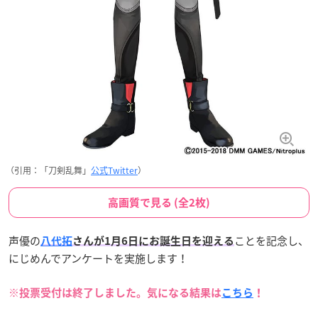
（引用：「刀剣乱舞」
公式Twitter
）
高画質で見る (全2枚)
声優の
ことを記念し、
八代拓
さんが1月6日にお誕生日
を迎える
にじめんでアンケートを実施します！
※投票受付は終了しました。気になる結果は
こちら
！