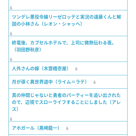
6
ツンデレ悪役令嬢リーゼロッテと実況の遠藤くんと解
説の小林さん（レオン・シャッヘ）
6
終電後、カプセルホテルで、上司に微熱伝わる夜。
（羽田野秋彦）
6
6
人外さんの嫁（木齋橋壱屋）
6
月が導く異世界道中（ライム＝ラテ）
真の仲間じゃないと勇者のパーティーを追い出された
ので、辺境でスローライフすることにしました（アレ
ス）
6
6
アホガール（黒崎龍一）