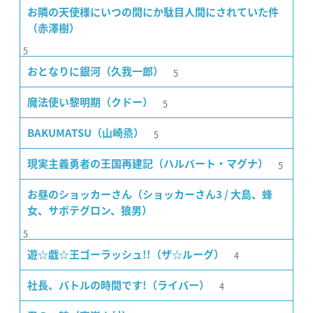
お隣の天使様にいつの間にか駄目人間にされていた件
（赤澤樹）
5
5
おとなりに銀河（久我一郎）
5
魔法使い黎明期（クドー）
5
BAKUMATSU（山崎烝）
5
現実主義勇者の王国再建記（ハルバート・マグナ）
お昼のショッカーさん（ショッカーさん3 / 大島、蜂
女、サボテグロン、狼男）
5
4
遊☆戯☆王ゴーラッシュ!!（ザ☆ルーグ）
4
社長、バトルの時間です!（ライバー）