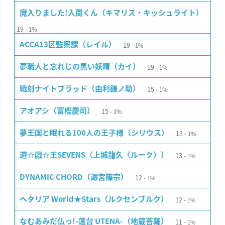
魔入りました!入間くん（キマリス・キッシュライト）
19
1%
19
ACCA13区監察課（レイル）
1%
19
夢職人と忘れじの黒い妖精（カイ）
1%
15
戦刻ナイトブラッド（由利鎌ノ助）
1%
15
アオアシ（冨樫慶司）
1%
13
夢王国と眠れる100人の王子様（シリウス）
1%
13
遊☆戯☆王SEVENS（上城龍久〈ルーク〉）
1%
12
DYNAMIC CHORD（諏宮篠宗）
1%
12
ヘタリア World★Stars（ルクセンブルク）
1%
11
なむあみだ仏っ!-蓮台 UTENA-（地蔵菩薩）
1%