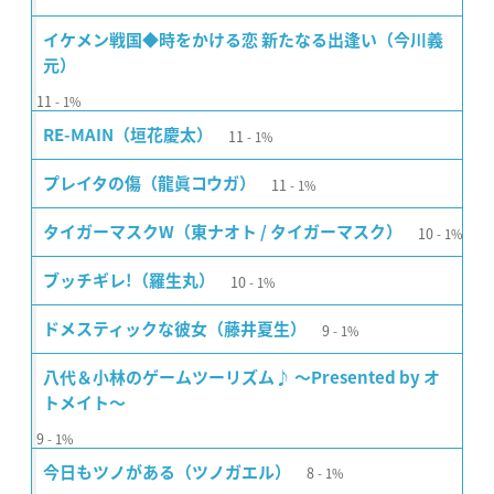
イケメン戦国◆時をかける恋 新たなる出逢い（今川義
元）
11
1%
11
RE-MAIN（垣花慶太）
1%
11
プレイタの傷（龍眞コウガ）
1%
10
タイガーマスクW（東ナオト / タイガーマスク）
1%
10
ブッチギレ!（羅生丸）
1%
9
ドメスティックな彼女（藤井夏生）
1%
八代＆小林のゲームツーリズム♪ 〜Presented by オ
トメイト〜
9
1%
8
今日もツノがある（ツノガエル）
1%