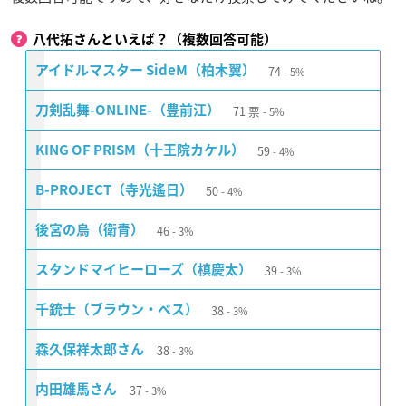
八代拓さんといえば？（複数回答可能）
74
アイドルマスター SideM（柏木翼）
5%
71
票
刀剣乱舞-ONLINE-（豊前江）
5%
59
KING OF PRISM（十王院カケル）
4%
50
B-PROJECT（寺光遙日）
4%
46
後宮の烏（衛青）
3%
39
スタンドマイヒーローズ（槙慶太）
3%
38
千銃士（ブラウン・ベス）
3%
38
森久保祥太郎さん
3%
37
内田雄馬さん
3%