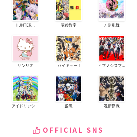
HUNTER...
暗殺教室
刀剣乱舞
サンリオ
ハイキュー!!
ヒプノシスマ...
アイドリッシ...
銀魂
呪術廻戦
OFFICIAL SNS