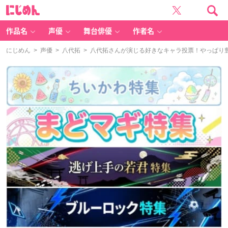
に
じ
め
ん
作品名
声優
舞台俳優
作者名
にじめん
>
声優
>
八代拓
> 八代拓さんが演じる好きなキャラ投票！やっぱり