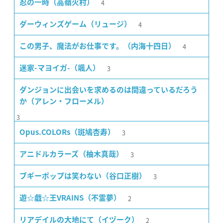
4
忍の一時（高嶺火村）
4
ダーウィンズゲーム（リュージ）
4
この男子、魔法がお仕事です。（内海十四日）
3
迷家-マヨイガ-（颯人）
ダンジョンに出会いを求めるのは間違っているだろう
か（アレン・フローメル）
3
3
Opus.COLORs（斑鳩杏寿）
3
アニドルカラーズ（柚木真哉）
3
ブギーポップは笑わない（谷口正樹）
2
遊☆戯☆王VRAINS（不霊夢）
2
リアデイルの大地にて（イヅーク）