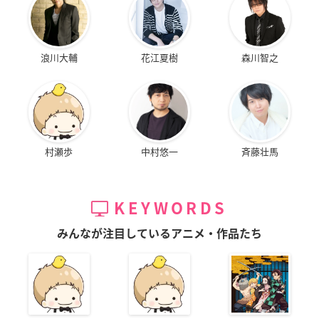
浪川大輔
花江夏樹
森川智之
村瀬歩
中村悠一
斉藤壮馬
KEYWORDS
みんなが注目しているアニメ・作品たち