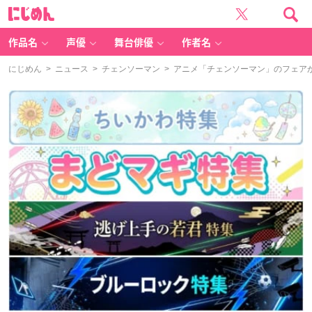
に
じ
め
ん
作品名
声優
舞台俳優
作者名
にじめん
>
ニュース
>
チェンソーマン
> アニメ「チェンソーマン」のフェア