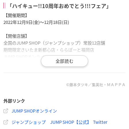
「ハイキュー!!10周年おめでとう!!!フェア」
【開催期間】
2022年12月9日(金)～12月18日(日)
【開催店舗】
全国のJUMP SHOP（ジャンプショップ）常設12店舗
期間限定さいたま新都心店・ららぽーと福岡店
JUMP SHOPオンライン
©藤本タツキ／集英社・ＭＡＰＰＡ
★TVアニメ「
#チェンソーマン
」フェアin JUMP SHOP★
<開催期間>
外部リンク
2022年12月9日(金)～12月18日(日)
JUMP SHOPオンライン
<開催店舗>
JUMP SHOP常設12店舗+期間限定さいたま新都心店+期間限
ジャンプショップ JUMP SHOP【公式】 Twitter
定ららぽーと福岡店+JUMP SHOPオンライン