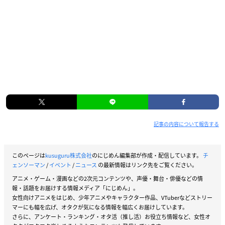
記事の内容について報告する
このページは
kusuguru株式会社
のにじめん編集部が作成・配信しています。
チ
ェンソーマン
/
イベント
/
ニュース
の最新情報はリンク先をご覧ください。
アニメ・ゲーム・漫画などの2次元コンテンツや、声優・舞台・俳優などの情
報・話題をお届けする情報メディア「にじめん」。
女性向けアニメをはじめ、少年アニメやキャラクター作品、VTuberなどストリー
マーにも幅を広げ、オタクが気になる情報を幅広くお届けしています。
さらに、アンケート・ランキング・オタ活（推し活）お役立ち情報など、女性オ