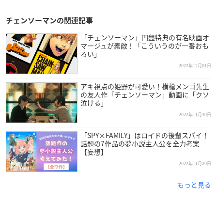
フェア描き下ろしイラストを使用した新商品が登場！
#chai
nsawman
pic.twitter.com/RS644FABhu
チェンソーマンの関連記事
— ジャンプショップ JUMP SHOP【公式】 (@jumpshopt
「チェンソーマン」円盤特典の有名映画オ
okyo)
December 5, 2022
マージュが素敵！「こういうのが一番おも
ろい」
2022年12月01日
アキ視点の姫野が可愛い！横槍メンゴ先生
の友人作「チェンソーマン」動画に「クソ
泣ける」
2022年11月30日
「SPY×FAMILY」はロイドの後輩スパイ！
話題の7作品の夢小説主人公を全力考案
【妄想】
2022年11月20日
もっと見る