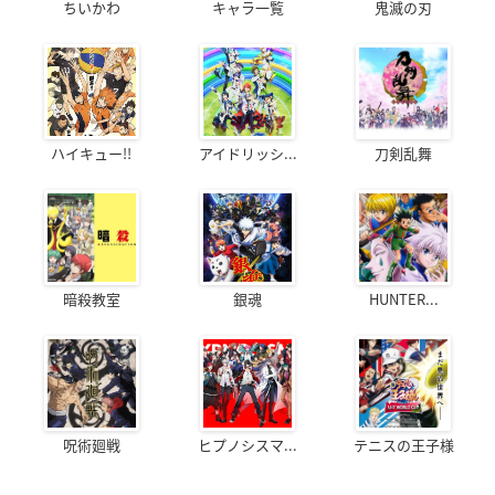
ちいかわ
キャラ一覧
鬼滅の刃
ハイキュー!!
アイドリッシ...
刀剣乱舞
暗殺教室
銀魂
HUNTER...
呪術廻戦
ヒプノシスマ...
テニスの王子様