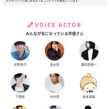
タクがワクワク楽しめるようなコンテンツも発信しています。
VOICE ACTOR
みんなが気になっている声優さん
宮野真守
速水奨
諏訪部順一
下野紘
木村昴
坂本真綾