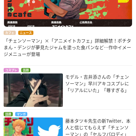
カフェ
ニュース
「チェンソーマン」×「アニメイトカフェ」詳細解禁！ポチタ
まん・デンジが夢見たジャムを塗った食パンなど…作中イメー
ジメニューが登場
コスプレ
話題
モデル・吉井添さんの「チェン
ソーマン」早川アキコスプレに
「リアルにいた」「尊すぎる」
話題
マンガ
藤本タツキ先生の新Twitter、本
人と信じてもらえず「チェンソ
ーマン」の「セルフパロディ」