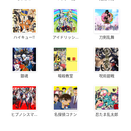
ハイキュー!!
アイドリッシ...
刀剣乱舞
銀魂
暗殺教室
呪術廻戦
ヒプノシスマ...
名探偵コナン
忍たま乱太郎