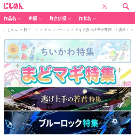
に
じ
め
ん
作品名
声優
舞台俳優
作者名
にじめん
>
秋アニメ
>
チェンソーマン
> アキ視点の姫野が可愛い！横槍メン