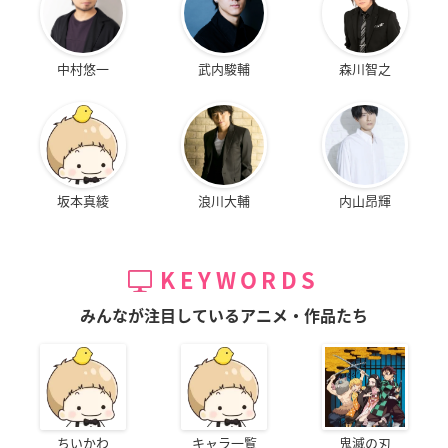
中村悠一
武内駿輔
森川智之
坂本真綾
浪川大輔
内山昂輝
KEYWORDS
みんなが注目しているアニメ・作品たち
ちいかわ
キャラ一覧
鬼滅の刃