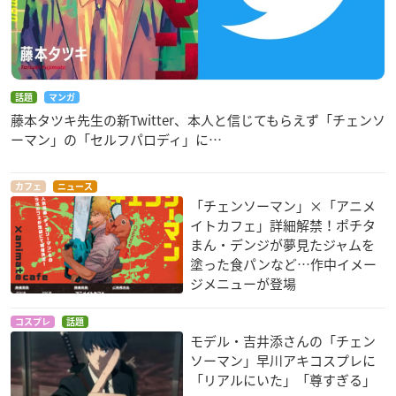
話題
マンガ
藤本タツキ先生の新Twitter、本人と信じてもらえず「チェンソ
ーマン」の「セルフパロディ」に…
カフェ
ニュース
「チェンソーマン」×「アニメ
イトカフェ」詳細解禁！ポチタ
まん・デンジが夢見たジャムを
塗った食パンなど…作中イメー
ジメニューが登場
コスプレ
話題
モデル・吉井添さんの「チェン
ソーマン」早川アキコスプレに
「リアルにいた」「尊すぎる」