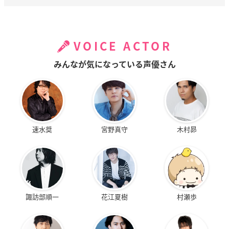
VOICE ACTOR
みんなが気になっている声優さん
速水奨
宮野真守
木村昴
諏訪部順一
花江夏樹
村瀬歩