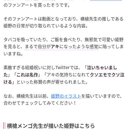
のファンアートを貰ったそうです。
そのファンアートは動画となっており、横槍先生の推しである
姫野の日常が切り取られているような内容。
タバコを吸っていたり、ご飯を食べたり、無邪気で可愛い姫野
を見ると、
まるで自分が
になったような感覚
に陥ってしま
アキ
いますね。
素敵すぎる結婚祝いに対しTwitterでは、「
泣いちゃいまし
」「
」「アキの気持ちになれて
た
これは名作
クソエモでクソ泣
」といった称賛の声が寄せられました。
ける
なお、横槍先生は以前、
姫野のイラスト
を描いていますので、
合わせてチェックしてみてください！
横槍メンゴ先生が描いた姫野はこちら