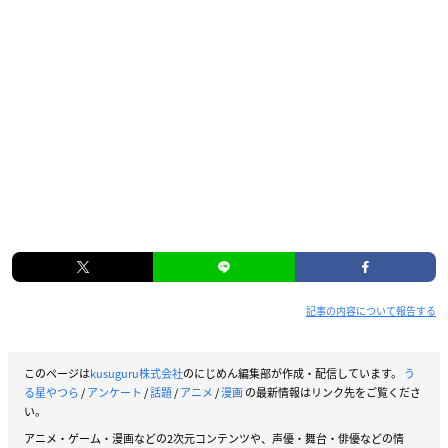
記事の内容について報告する
このページは
kusuguru株式会社
のにじめん編集部が作成・配信しています。
う
る星やつら
/
アンケート
/
話題
/
アニメ
/
漫画
の最新情報はリンク先をご覧くださ
い。
アニメ・ゲーム・漫画などの2次元コンテンツや、声優・舞台・俳優などの情