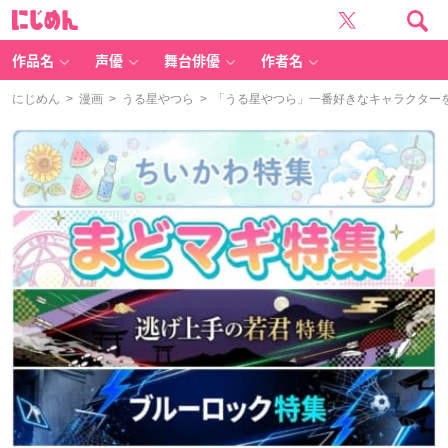
に
じ
め
ん
作品名
声優
舞台俳優
作者名
にじめん
>
漫画
>
うる星やつら
> 「うる星やつら」一番好きなキャラクター