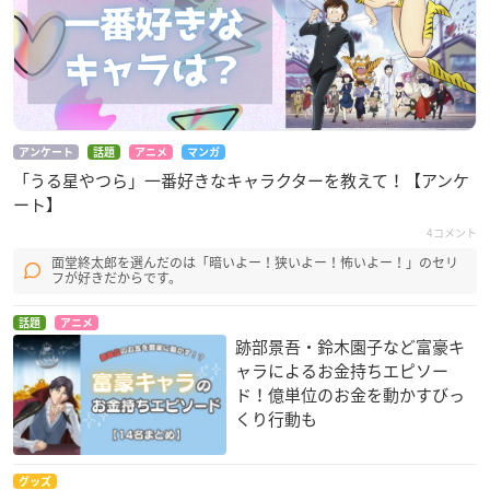
アンケート
話題
アニメ
マンガ
「うる星やつら」一番好きなキャラクターを教えて！【アンケ
ート】
4コメント
面堂終太郎を選んだのは「暗いよー！狭いよー！怖いよー！」のセリ
フが好きだからです。
話題
アニメ
跡部景吾・鈴木園子など富豪キ
ャラによるお金持ちエピソー
ド！億単位のお金を動かすびっ
くり行動も
グッズ