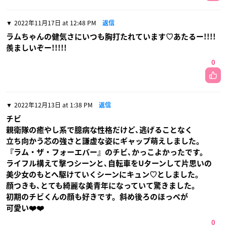
2022年11月17日 at 12:48 PM
返信
ラムちゃんの健気さにいつも胸打たれています♡あたるー!!!!
羨ましいぞー!!!!!
0
2022年12月13日 at 1:38 PM
返信
チビ
親衛隊の癒やし系で臆病な性格だけど､逃げることなく
立ち向かう芯の強さと謙虚な姿にギャップ萌えしました。
『ラム・ザ・フォーエバー』のチビ､かっこよかったです。
ライフル構えて撃つシーンと､自転車をUターンして片思いの
美少女のもとへ駆けていくシーンにキュン♡としました。
顔つきも､とても綺麗な美青年になっていて驚きました。
初期のチビくんの顔も好きです。斜め後ろのほっぺが
可愛い❤️❤️
0