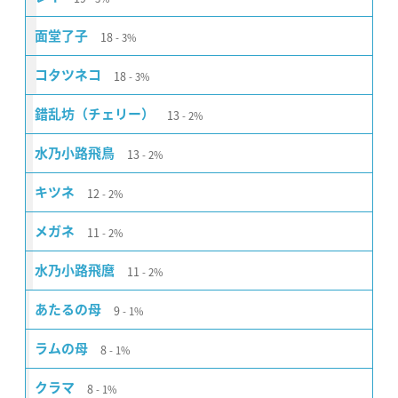
18
面堂了子
3%
18
コタツネコ
3%
13
錯乱坊（チェリー）
2%
13
水乃小路飛鳥
2%
12
キツネ
2%
11
メガネ
2%
11
水乃小路飛麿
2%
9
あたるの母
1%
8
ラムの母
1%
8
クラマ
1%