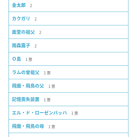
2
金太郎
2
カクガリ
2
面堂の祖父
2
雨森露子
1
票
Ｏ島
1
票
ラムの曾祖父
1
票
飛麿・飛鳥の父
1
票
記憶喪失装置
1
票
エル・ド・ローゼンバッハ
1
票
飛麿・飛鳥の母