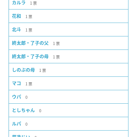
1
票
カルラ
1
票
花和
1
票
北斗
1
票
終太郎・了子の父
1
票
終太郎・了子の母
1
票
しのぶの母
1
票
マコ
0
ウパ
0
としちゃん
0
ルパ