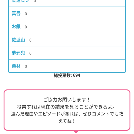
0
菜造じい
0
真吾
0
お銀
0
佐渡山
0
夢邪鬼
0
栗林
総投票数: 694
ご協力お願いします！
投票すれば現在の結果を見ることができるよ。
選んだ理由やエピソードがあれば、ぜひコメントでも教
えてね！