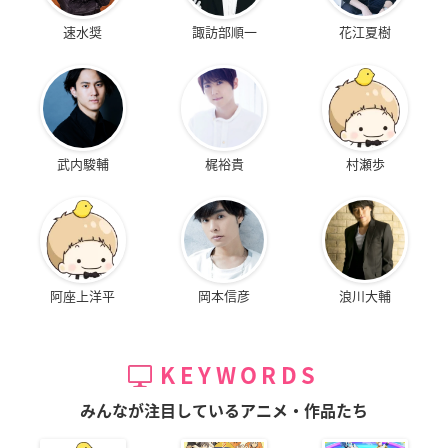
速水奨
諏訪部順一
花江夏樹
武内駿輔
梶裕貴
村瀬歩
阿座上洋平
岡本信彦
浪川大輔
KEYWORDS
みんなが注目しているアニメ・作品たち