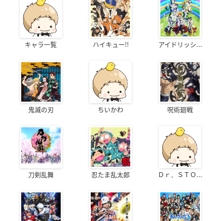
キャラ一覧
ハイキュー!!
アイドリッシ...
鬼滅の刃
ちいかわ
呪術廻戦
刀剣乱舞
忍たま乱太郎
Ｄｒ．ＳＴＯ...