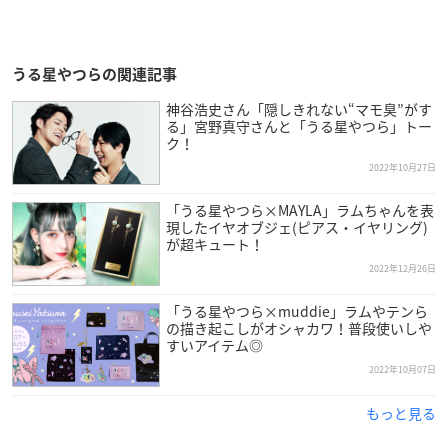
うる星やつらの関連記事
神谷浩史さん「隠しきれない“マモ臭”がす
る」宮野真守さんと「うる星やつら」トー
ク！
2022年10月27日
「うる星やつら×MAYLA」ラムちゃんを表
現したイヤオブジェ(ピアス・イヤリング)
が超キュート！
2022年12月26日
「うる星やつら×muddie」ラムやテンら
の描き起こしがオシャカワ！普段使いしや
すいアイテム◎
2022年10月07日
もっと見る