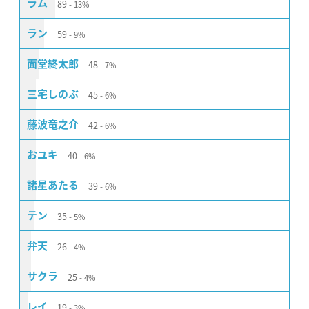
89
ラム
13%
59
ラン
9%
48
面堂終太郎
7%
45
三宅しのぶ
6%
42
藤波竜之介
6%
40
おユキ
6%
39
諸星あたる
6%
35
テン
5%
26
弁天
4%
25
サクラ
4%
19
レイ
3%