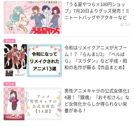
「うる星やつら×100円ショッ
プ」7月20日よりグッズ発売！ミ
ニトートバッグやアクキーなど
624
アニメ
令和はリメイクアニメが大ブー
ム！？『らんま1/2』『ベルば
ら』『スラダン』など平成・昭
和の名作が蘇る【作品まとめ】
アニメ
男性アニメキャラの公式女体化1
4選！『銀魂』『おそ松さん』な
ど女体化からしか得られない栄
養がある！