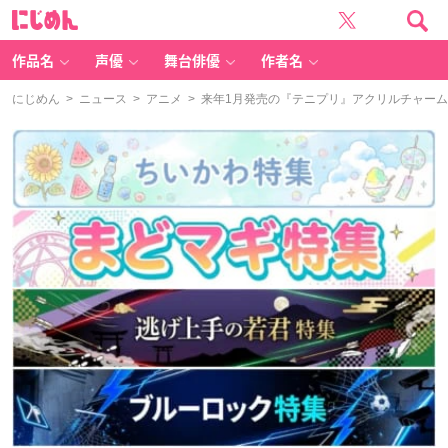
に
じ
め
ん
作品名
声優
舞台俳優
作者名
にじめん
>
ニュース
>
アニメ
> 来年1月発売の『テニプリ』アクリルチャー