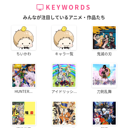
KEYWORDS
みんなが注目しているアニメ・作品たち
ちいかわ
キャラ一覧
鬼滅の刃
HUNTER...
アイドリッシ...
刀剣乱舞