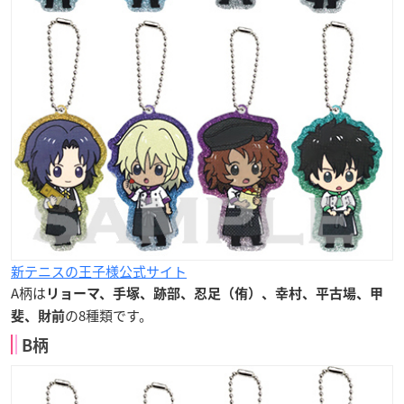
新テニスの王子様公式サイト
A柄は
リョーマ、手塚、跡部、忍足（侑）、幸村、平古場、甲
の8種類です。
斐、財前
B柄