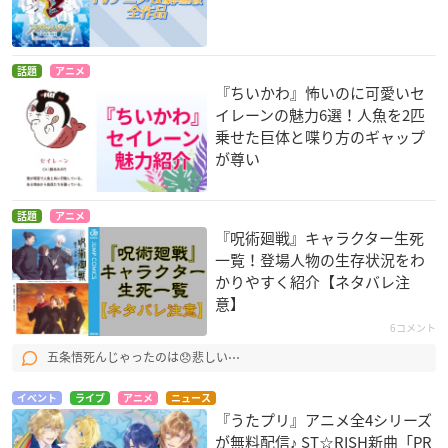
話題
アニメ
『ちいかわ』怖いのに可愛いセ
イレーンの魅力6選！人魚を2匹
乗せた巨体と喋り方のギャップ
が尊い
話題
アニメ
『呪術廻戦』キャラクター生死
一覧！登場人物の生存状況をわ
かりやすく紹介【ネタバレ注
意】
6コメント
五条悟死んじゃったのは😞悲しい⋯
イベント
ライブ
アニメ
ニュース
『うたプリ』アニメ全4シリーズ
が無料配信♪ ST☆RISH新曲「PR