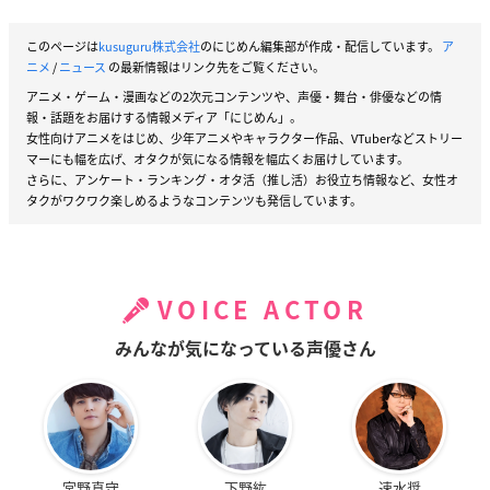
このページは
kusuguru株式会社
のにじめん編集部が作成・配信しています。
ア
ニメ
/
ニュース
の最新情報はリンク先をご覧ください。
アニメ・ゲーム・漫画などの2次元コンテンツや、声優・舞台・俳優などの情
報・話題をお届けする情報メディア「にじめん」。
女性向けアニメをはじめ、少年アニメやキャラクター作品、VTuberなどストリー
マーにも幅を広げ、オタクが気になる情報を幅広くお届けしています。
さらに、アンケート・ランキング・オタ活（推し活）お役立ち情報など、女性オ
タクがワクワク楽しめるようなコンテンツも発信しています。
VOICE ACTOR
みんなが気になっている声優さん
宮野真守
下野紘
速水奨