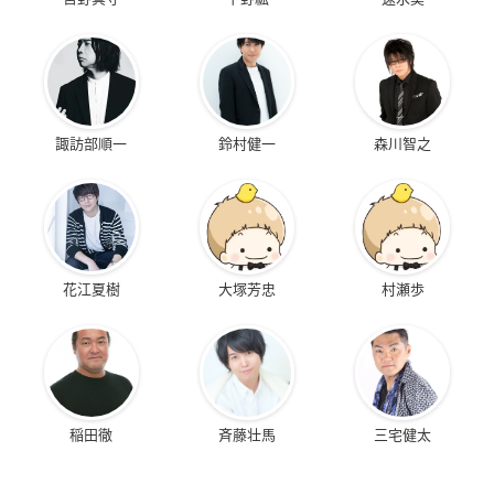
諏訪部順一
鈴村健一
森川智之
花江夏樹
大塚芳忠
村瀬歩
稲田徹
斉藤壮馬
三宅健太