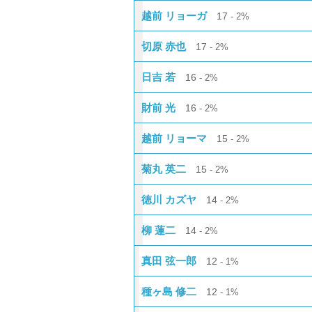
越前 リョーガ
17
2%
切原 赤也
17
2%
日吉 若
16
2%
財前 光
16
2%
越前 リョーマ
15
2%
菊丸 英二
15
2%
徳川 カズヤ
14
2%
柳 蓮二
14
2%
真田 弦一郎
12
1%
種ヶ島 修二
12
1%