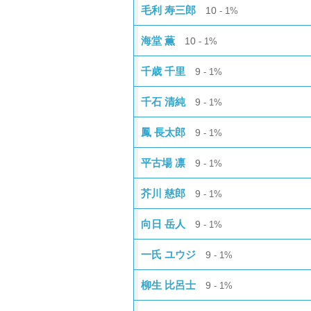
毛利 寿三郎
10
1%
海堂 薫
10
1%
千歳 千里
9
1%
千石 清純
9
1%
鳳 長太郎
9
1%
平古場 凛
9
1%
芥川 慈郎
9
1%
向日 岳人
9
1%
一氏 ユウジ
9
1%
柳生 比呂士
9
1%