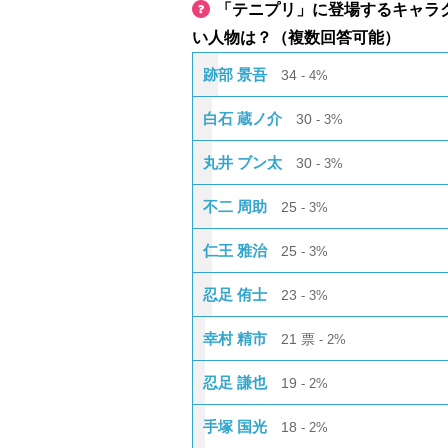
「テニプリ」に登場するキャラ
い人物は？（複数回答可能）
跡部 景吾
34
4%
白石 蔵ノ介
30
3%
丸井 ブン太
30
3%
不二 周助
25
3%
仁王 雅治
25
3%
忍足 侑士
23
3%
幸村 精市
21
票
2%
忍足 謙也
19
2%
手塚 国光
18
2%