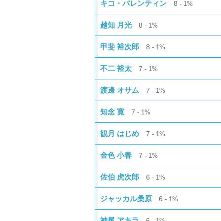
キコ・バレンティン
8
1%
越知 月光
8
1%
甲斐 裕次郎
8
1%
不二 裕太
7
1%
渡邊 オサム
7
1%
知念 寛
7
1%
観月 はじめ
7
1%
金色 小春
7
1%
佐伯 虎次郎
6
1%
ジャッカル桑原
6
1%
神尾 アキラ
6
1%