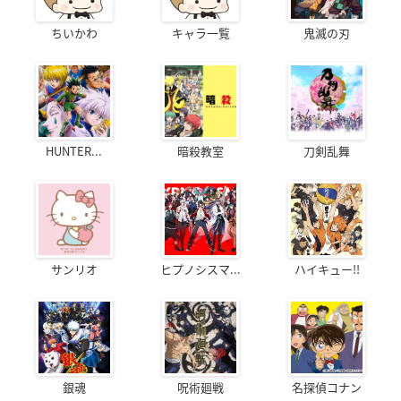
ちいかわ
キャラ一覧
鬼滅の刃
HUNTER...
暗殺教室
刀剣乱舞
サンリオ
ヒプノシスマ...
ハイキュー!!
銀魂
呪術廻戦
名探偵コナン