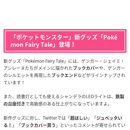
「ポケットモンスター」新グッズ「Poké
mon Fairy Tale」登場！
新グッズ「Pokémon Fairy Tale」には、ゲンガー・シェイミ・
アシレーヌたちがメインに描かれた
や、ゲンガー
ブックカバー
のシルエットを再現した
などがラインナップされ
ブックエンド
ています！
また、読書灯としても使えるシャンデラのLEDライトは、
鉄製
で高級感のある仕上がりになっていますよ。
の台座付き
新作グッズに対し、Twitterでは「
」「
超ほしい
ジュペッタい
」「
」といったコメントが寄せられてい
る！
ブックカバー買う