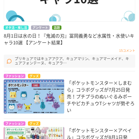
オタ活・推し活
アンケート
話題
8月1日は水の日！『鬼滅の刃』冨岡義勇など水属性・水使いキ
ャラ10選 【アンケート結果】
15コメント
プリキュアではキュアアクア、キュアマリン、キュアマーメイド、キ
ュアフォンテーヌ、キュアラ…
ファッション
グッズ
「ポケットモンスター×しまむ
ら」コラボグッズが7月25日発
売！プチプラのぬいぐるみポー
チやピカチュウTシャツが勢ぞろ
い
ファッション
グッズ
「ポケットモンスター×アベイ
ル」コラボグッズが8月1日発