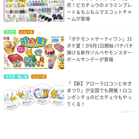
売！ピカチュウのメラミンプレ
ート＆もふもふマスコットチャ
ームが登場
フェア
ニュース
「ポケモン×サーティワン」31
ポケ夏！が8月1日開始 パチパチ
弾ける新作ソルベやモンスター
ボールサンデーが登場
オタ活・推し活
ニュース
「【新】アローラロコンとゆき
まつり」が全国でも開催！ロコ
ンポンチョのピカチュウもやっ
てくる！
1コメント