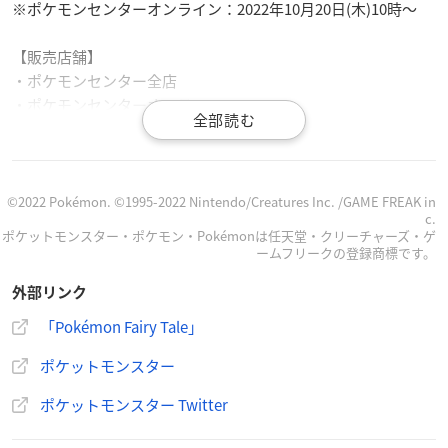
※ポケモンセンターオンライン：2022年10月20日(木)10時〜
【販売店舗】
・ポケモンセンター全店
・ポケモンセンターオンライン
・Amazon.co.jp「ポケモンストア」
©2022 Pokémon. ©1995-2022 Nintendo/Creatures Inc. /GAME FREAK in
c.
ポケットモンスター・ポケモン・Pokémonは任天堂・クリーチャーズ・ゲ
10月22日（土）、本をモチーフにした新たなグッズ「Poké
ームフリークの登録商標です。
mon Fairy Tale」が、ポケモンセンターに登場！
外部リンク
ゲンガーのシルエットを再現したブックエンドや、シャン
デラの炎がまたたくLEDライトなどがラインナップされてい
「Pokémon Fairy Tale」
るよ。
ポケットモンスター
ぜひチェックしてね！
https://t.co/krUYc07WD0
#ポケモン
センター
pic.twitter.com/tWJsHvVUYa
ポケットモンスター Twitter
— ポケモン公式ツイッター (@Pokemon_cojp)
October 14,
2022