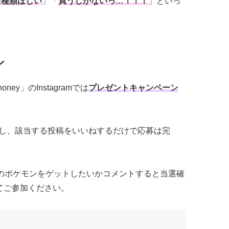
全種類ほしい
」「
買うしかないっ…！！！
」といっ
ン
y」のInstagramでは
プレゼントキャンペーン
フォローし、該当する投稿をいいねするだけで応募は完
のポケモンをゲットしたいかコメントすると当選確
てご参加ください。