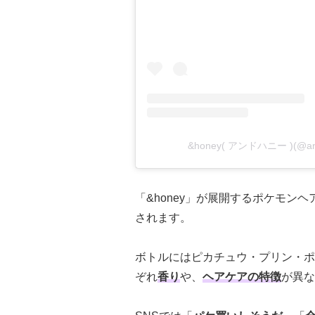
&honey( アンドハニー )(@
「&honey」が展開するポケモン
されます。
ボトルにはピカチュウ・プリン・ポ
ぞれ
香り
や、
ヘアケアの特徴
が異な