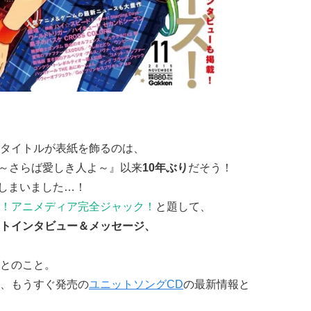
タイトルが表紙を飾るのは、
Ⅴ～さらば愛しき人よ～』以来
10年ぶり
だそう！
げてしまいました…！
！アニメディア完全ジャック！
と題して、
トインタビュー＆メッセージ、
とのこと。
、もうすぐ発売の
ユニットソングCD
の最新情報と