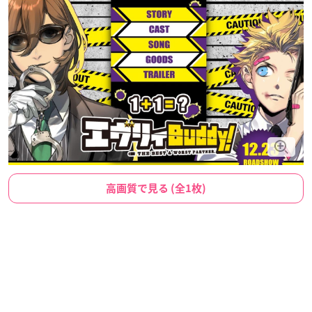
高画質で見る (全1枚)