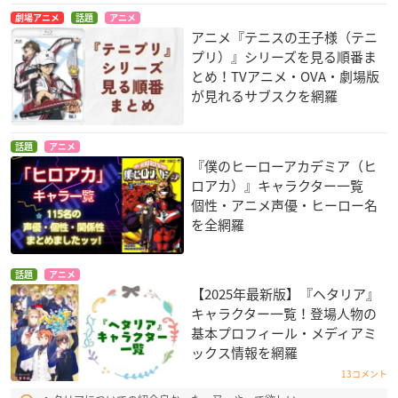
劇場アニメ
話題
アニメ
アニメ『テニスの王子様（テニ
プリ）』シリーズを見る順番ま
とめ！TVアニメ・OVA・劇場版
が見れるサブスクを網羅
話題
アニメ
『僕のヒーローアカデミア（ヒ
ロアカ）』キャラクター一覧
個性・アニメ声優・ヒーロー名
を全網羅
話題
アニメ
【2025年最新版】『ヘタリア』
キャラクター一覧！登場人物の
基本プロフィール・メディアミ
ックス情報を網羅
13コメント