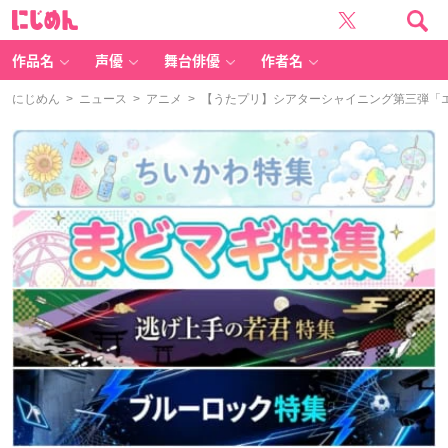
に
じ
め
ん
作品名
声優
舞台俳優
作者名
にじめん
>
ニュース
>
アニメ
> 【うたプリ】シアターシャイニング第三弾「エ