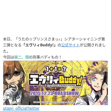
本日、「うたの☆プリンスさまっ♪」シアターシャイニング第
三弾となる
の
公式サイト
が公開されまし
「エヴリィBuddy!」
た。
今回は
嶺二、翔
の刑事バディもの！
utapri_officialTwitter