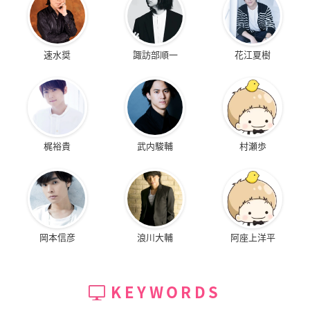
速水奨
諏訪部順一
花江夏樹
梶裕貴
武内駿輔
村瀬歩
岡本信彦
浪川大輔
阿座上洋平
KEYWORDS