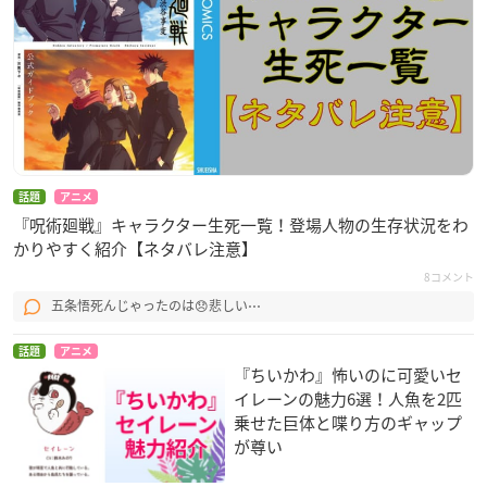
話題
アニメ
『呪術廻戦』キャラクター生死一覧！登場人物の生存状況をわ
かりやすく紹介【ネタバレ注意】
8コメント
五条悟死んじゃったのは😞悲しい⋯
話題
アニメ
『ちいかわ』怖いのに可愛いセ
イレーンの魅力6選！人魚を2匹
乗せた巨体と喋り方のギャップ
が尊い