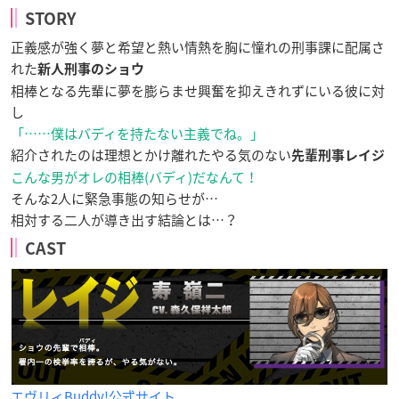
STORY
正義感が強く夢と希望と熱い情熱を胸に憧れの刑事課に配属さ
れた
新人刑事のショウ
相棒となる先輩に夢を膨らませ興奮を抑えきれずにいる彼に対
し
「……僕はバディを持たない主義でね。」
紹介されたのは理想とかけ離れたやる気のない
先輩刑事レイジ
こんな男がオレの相棒(バディ)だなんて！
そんな2人に緊急事態の知らせが…
相対する二人が導き出す結論とは…？
CAST
エヴリィBuddy!公式サイト