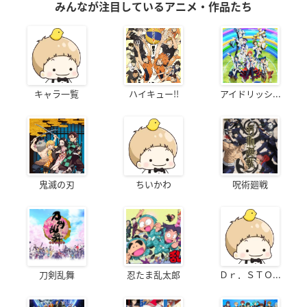
みんなが注目しているアニメ・作品たち
キャラ一覧
ハイキュー!!
アイドリッシ...
鬼滅の刃
ちいかわ
呪術廻戦
刀剣乱舞
忍たま乱太郎
Ｄｒ．ＳＴＯ...