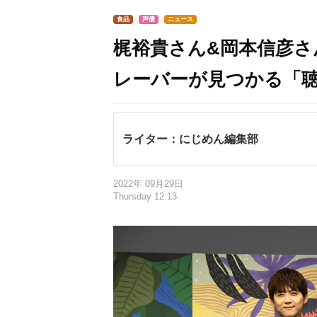
食品
声優
ニュース
梶裕貴さん&岡本信彦
レーバーが見つかる「
ライター：にじめん編集部
2022年 09月29日
Thursday 12:13