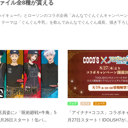
ァイル全8種が貰える
ハイキュー!!』とローソンのコラボ企画「みんなでぐんぐんキャンペーン」
。テーマは「ぐんぐん牛乳」を飲んでみんなでぐんぐん成長。描き下ろ
フェア
カフェ
ニュース
店員姿に♪「呪術廻戦×牛角」5
「アイナナ×ココス」コラボキ
月26日スタート！缶バ...
月27日スタート！IDOLiSH7が..