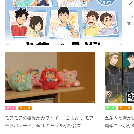
フ
『
す
アニメ
ニュース
フェア
ニュース
モフモフの寝顔がカワイイ♪『こまどり モフ
五条＆七海が
モフパレード』全16キャラ＆小野賢章...
周年コラボが8