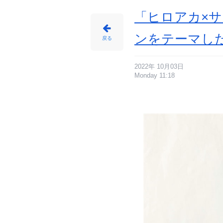
4
2
9
「ヒロアカ×サ
円）
・
ク
リ
ンをテーマし
ア
戻る
マ
ル
チ
ケ
ー
ス
2022年 10月03日
(L)
Monday 11:18
／
税
抜
3
9
0
円
（税
込
4
2
9
円）
-
ア
ニ
メ
情
報
サ
イ
ト
に
じ
め
ん