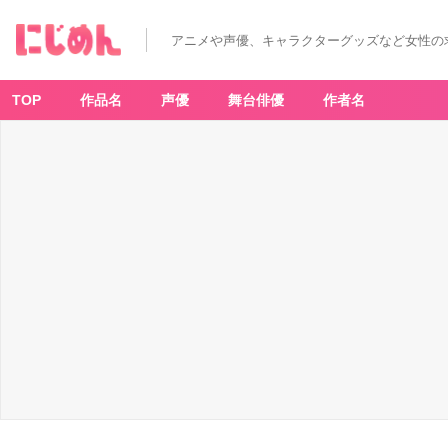
・
ク
リ
アニメや声優、キャラクターグッズなど女性の
ア
フ
ラ
ッ
ト
TOP
作品名
声優
舞台俳優
作者名
ケ
ー
ス
／
税
抜
3
9
0
円
（税
込
4
2
9
円）
・
ク
リ
ア
マ
ル
チ
ケ
ー
ス
／
税
抜
3
9
0
円
（税
込