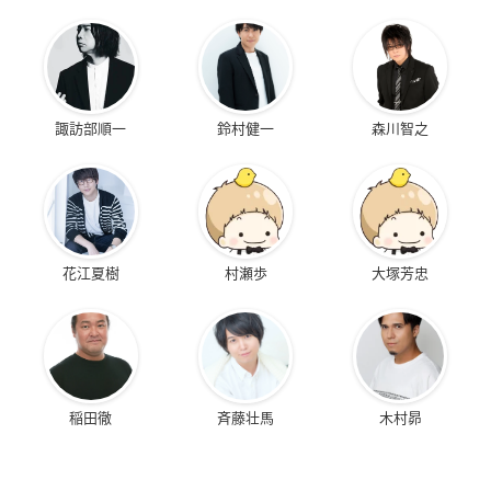
諏訪部順一
鈴村健一
森川智之
花江夏樹
村瀬歩
大塚芳忠
稲田徹
斉藤壮馬
木村昴