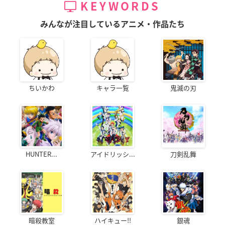
KEYWORDS
みんなが注目しているアニメ・作品たち
ちいかわ
キャラ一覧
鬼滅の刃
HUNTER...
アイドリッシ...
刀剣乱舞
暗殺教室
ハイキュー!!
銀魂