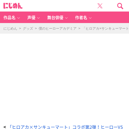
フ
に
ェ
じ
イ
め
ス
ん
タ
オ
作品名
声優
舞台俳優
作者名
ル
2
種
-
にじめん
>
グッズ
>
僕のヒーローアカデミア
>
「ヒロアカ×サンキューマート
ア
ニ
メ
情
報
サ
イ
ト
に
じ
め
ん
「ヒロアカ×サンキューマート」コラボ第2弾！ヒーローVS
<