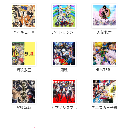
ハイキュー!!
アイドリッシ...
刀剣乱舞
暗殺教室
銀魂
HUNTER...
呪術廻戦
ヒプノシスマ...
テニスの王子様