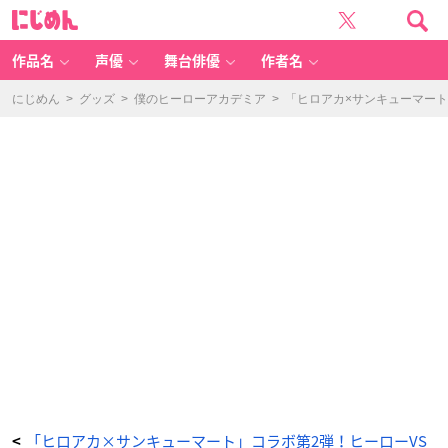
コ
に
ー
じ
ス
め
タ
ん
ー
-
作品名
声優
舞台俳優
作者名
ア
ニ
メ
情
にじめん
>
グッズ
>
僕のヒーローアカデミア
>
「ヒロアカ×サンキューマート
報
サ
イ
ト
に
じ
め
ん
「ヒロアカ×サンキューマート」コラボ第2弾！ヒーローVS
<