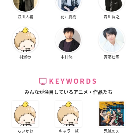
浪川大輔
花江夏樹
森川智之
村瀬歩
中村悠一
斉藤壮馬
KEYWORDS
みんなが注目しているアニメ・作品たち
ちいかわ
キャラ一覧
鬼滅の刃