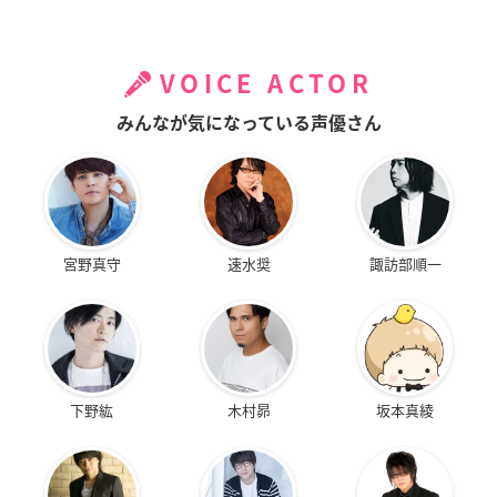
VOICE ACTOR
みんなが気になっている声優さん
宮野真守
速水奨
諏訪部順一
下野紘
木村昴
坂本真綾