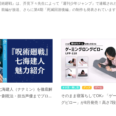
呪術廻戦』は、芥見下々先生によって『週刊少年ジャンプ』で連載された大
」前編が放送、さらに第4期「死滅回游後編」の制作も発表されています
オタ活・推し活
グッズ
ゲーム
七海建人（ナナミン）を徹底解
そのまま寝落ちしてOK♪ 「ゲ
劃呪法・担当声優までプロ...
グピロー」が8月発売！高さ7段階