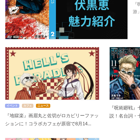
『
游
イベント
カフェ
ニュース
『呪術廻戦』
『地獄楽』画眉丸と佐切がロカビリーファッ
説！名台詞・十
ションに！コラボカフェが原宿で8月14...