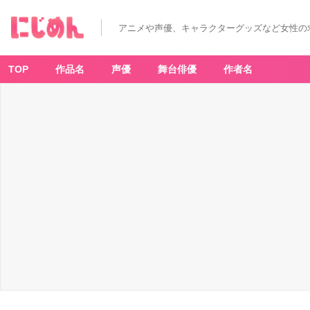
ス
マ
ホ
アニメや声優、キャラクターグッズなど女性の
グ
リ
ッ
プ
-
TOP
作品名
声優
舞台俳優
作者名
ア
ニ
メ
情
報
サ
イ
ト
に
じ
め
ん