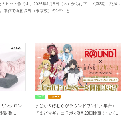
ヒット作です。2026年1月8日（木）からはアニメ第3期「死滅回
。本作で呪術高専（東京校）の1年生と
フェア
ニュース
ーミングロン
まどか＆ほむらがラウンドワンに大集合♪
調整...
『まどマギ』コラボが8月28日開幕！缶バ...