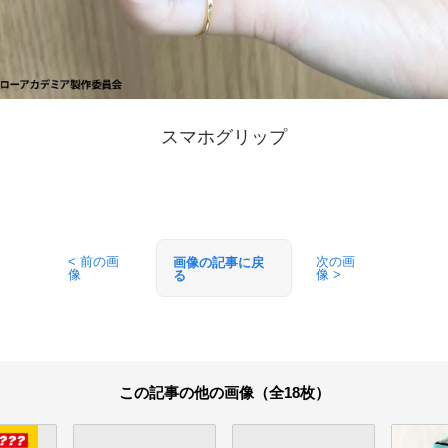
スマホグリップ
< 前の画
次の画
画像の記事に戻
像
像 >
る
この記事の他の画像（全18枚）