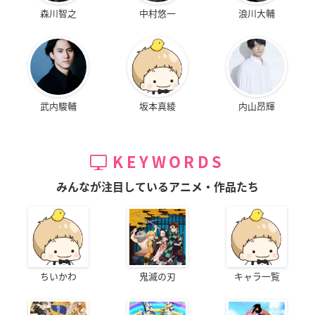
森川智之
中村悠一
浪川大輔
武内駿輔
坂本真綾
内山昂輝
KEYWORDS
みんなが注目しているアニメ・作品たち
ちいかわ
鬼滅の刃
キャラ一覧