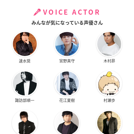
VOICE ACTOR
みんなが気になっている声優さん
速水奨
宮野真守
木村昴
諏訪部順一
花江夏樹
村瀬歩