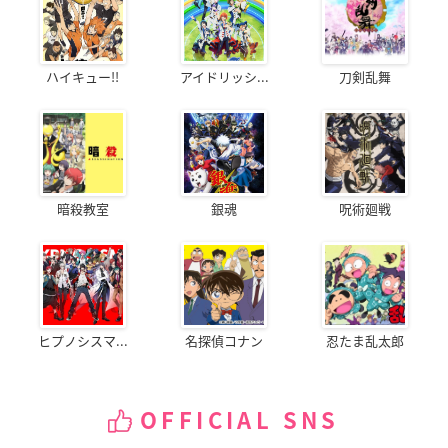
ハイキュー!!
アイドリッシ...
刀剣乱舞
暗殺教室
銀魂
呪術廻戦
ヒプノシスマ...
名探偵コナン
忍たま乱太郎
OFFICIAL SNS