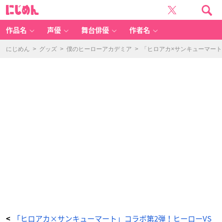
「ヒ
に
ロ
じ
ア
め
カ」
ん
×
「サ
作品名
声優
舞台俳優
作者名
ン
キ
ュ
ー
にじめん
>
グッズ
>
僕のヒーローアカデミア
>
「ヒロアカ×サンキューマート
マ
ー
ト」
コ
ラ
ボ
ア
イ
テ
ム
ラ
イ
ン
ナ
ッ
プ
-
ア
ニ
メ
情
報
サ
イ
ト
に
じ
め
ん
「ヒロアカ×サンキューマート」コラボ第2弾！ヒーローVS
<