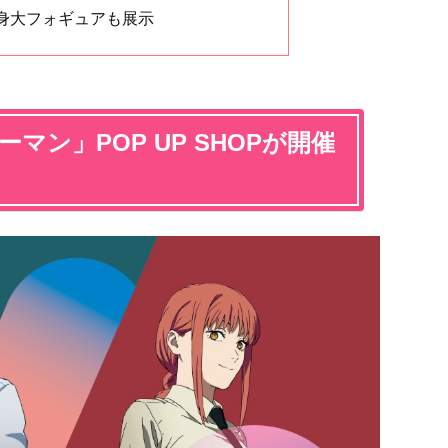
身大フォギュアも展示
マン」POP UP SHOPが開催