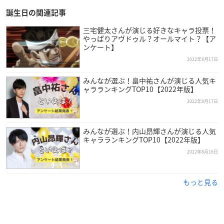
誕生日の関連記事
三宅健太さんが演じる好きなキャラ投票！
やっぱりアヴドゥル？オールマイト？【ア
ンケート】
2022年8月17日
みんなが選ぶ！畠中祐さんが演じる人気キ
ャラランキングTOP10【2022年版】
2022年8月17日
みんなが選ぶ！内山昂輝さんが演じる人気
大谷育江
さんは東京都出身でマウスプロモーションに所属して
キャラランキングTOP10【2022年版】
おり、今年で57歳を迎えます。
2022年8月16日
高校卒業後社会人経験を経て、江崎プロダクション（現・マウ
もっと見る
スプロモーション）付属養成所の入所オーディションを受け声
優に。
2012年には第六回声優アワード「キッズファミリー賞」を受