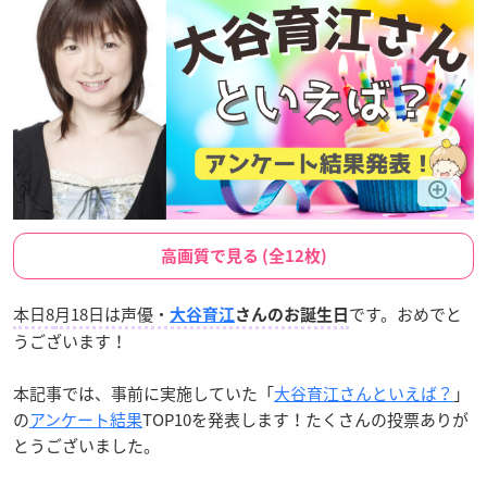
高画質で見る (全12枚)
本日8
月18日は声優・
です。おめでと
大谷育江
さんのお誕生日
うございます！
本記事では、事前に実施していた「
大谷育江さんといえば？
」
の
アンケート結果
TOP10を発表します！たくさんの投票ありが
とうございました。