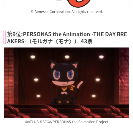
© Benesse Corporation. All rights reserved.
第9位:PERSONA5 the Animation -THE DAY BRE
AKERS-（モルガナ〈モナ〉） 43票
©ATLUS ©SEGA/PERSONA5 the Animation Project