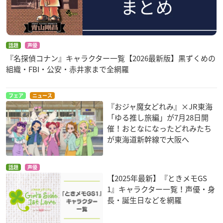
話題
声優
『名探偵コナン』キャラクター一覧【2026最新版】黒ずくめの
組織・FBI・公安・赤井家まで全網羅
フェア
ニュース
『おジャ魔女どれみ』×JR東海
「ゆる推し旅編」が7月28日開
催！おとなになったどれみたち
が東海道新幹線で大阪へ
話題
声優
【2025年最新】『ときメモGS
1』キャラクター一覧！声優・身
長・誕生日などを網羅