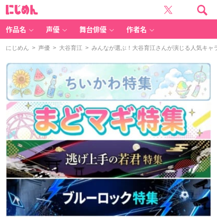
に
じ
め
ん
作品名
声優
舞台俳優
作者名
にじめん
>
声優
>
大谷育江
> みんなが選ぶ！大谷育江さんが演じる人気キャララ