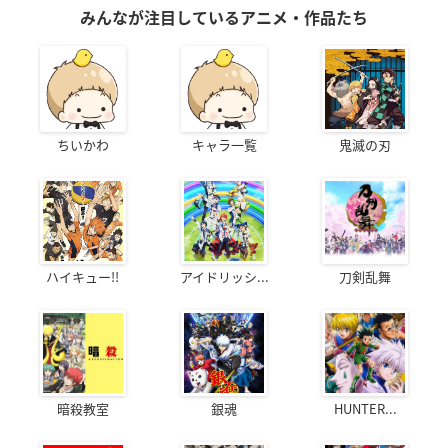
みんなが注目しているアニメ・作品たち
ちいかわ
キャラ一覧
鬼滅の刃
ハイキュー!!
アイドリッシ...
刀剣乱舞
暗殺教室
銀魂
HUNTER...