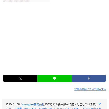
記事の内容について報告する
このページは
kusuguru株式会社
のにじめん編集部が作成・配信しています。
ア
ンケート結果
/
ONE PIECE
/
名探偵コナン
/
ポケットモンスター
/
おジャ魔女どれ