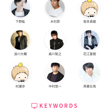
下野紘
木村昴
坂本真綾
浪川大輔
森川智之
花江夏樹
村瀬歩
中村悠一
斉藤壮馬
KEYWORDS