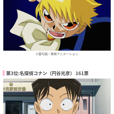
©雷句誠／東映アニメーション
第3位:名探偵コナン（円谷光彦） 161票