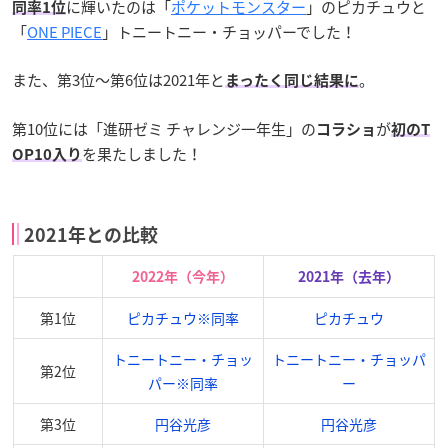
に輝いたのは「
ポケットモンスター
」のピカチュウと
同率1位
「
ONE PIECE
」トニートニー・チョッパーでした！
また、第3位～第6位は2021年と
。
まったく同じ結果に
第10位には「進研ゼミ チャレンジ一年生」の
が
コラショ
初のT
を果たしました！
OP10入り
2021年との比較
2022年（今年）
2021年（去年）
第1位
ピカチュウ※同率
ピカチュウ
トニートニー・チョッ
トニートニー・チョッパ
第2位
パー※同率
ー
第3位
円谷光彦
円谷光彦