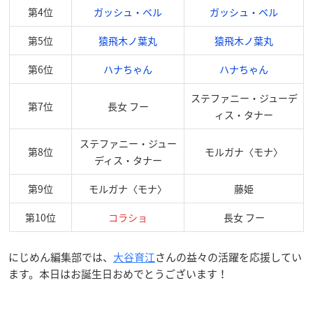
第4位
ガッシュ・ベル
ガッシュ・ベル
第5位
猿飛木ノ葉丸
猿飛木ノ葉丸
第6位
ハナちゃん
ハナちゃん
ステファニー・ジューデ
第7位
長女 フー
ィス・タナー
ステファニー・ジュー
第8位
モルガナ〈モナ〉
ディス・タナー
第9位
モルガナ〈モナ〉
藤姫
第10位
コラショ
長女 フー
にじめん編集部では、
大谷育江
さんの益々の活躍を応援してい
ます。本日はお誕生日おめでとうございます！