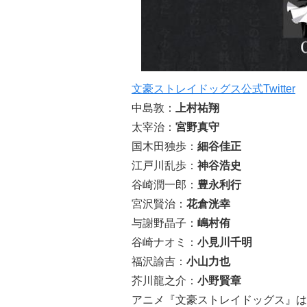
文豪ストレイドッグス公式Twitter
中島敦：
上村祐翔
太宰治：
宮野真守
国木田独歩：
細谷佳正
江戸川乱歩：
神谷浩史
谷崎潤一郎：
豊永利行
宮沢賢治：
花倉洸幸
与謝野晶子：
嶋村侑
谷崎ナオミ：
小見川千明
福沢諭吉：
小山力也
芥川龍之介：
小野賢章
アニメ『文豪ストレイドッグス』は『桜