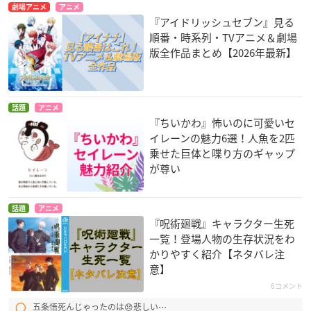
劇場アニメ
アニメ
『アイドリッシュセブン』見る
順番・時系列・TVアニメ＆劇場
版全作品まとめ【2026年最新】
話題
アニメ
『ちいかわ』怖いのに可愛いセ
イレーンの魅力6選！人魚を2匹
乗せた巨体と喋り方のギャップ
が尊い
話題
アニメ
『呪術廻戦』キャラクター生死
一覧！登場人物の生存状況をわ
かりやすく紹介【ネタバレ注
意】
6コメント
五条悟死んじゃったのは😞悲しい⋯