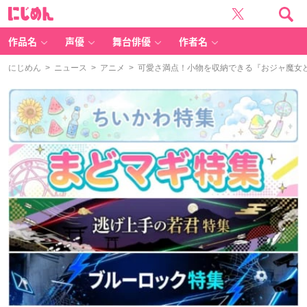
に
じ
め
ん
作品名
声優
舞台俳優
作者名
にじめん
>
ニュース
>
アニメ
> 可愛さ満点！小物を収納できる『おジャ魔女