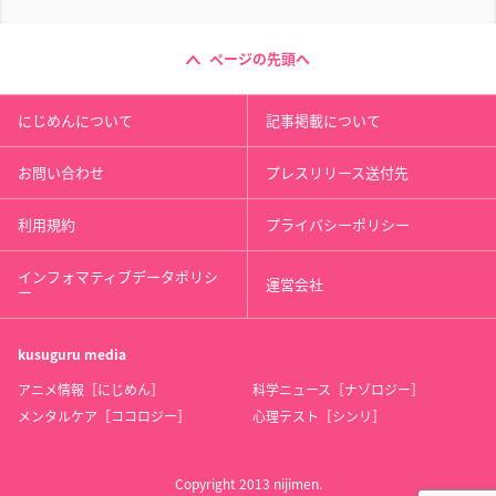
ページの先頭へ
にじめんについて
記事掲載について
お問い合わせ
プレスリリース送付先
利用規約
プライバシーポリシー
インフォマティブデータポリシ
運営会社
ー
kusuguru
media
アニメ情報［にじめん］
科学ニュース［ナゾロジー］
メンタルケア［ココロジー］
心理テスト［シンリ］
Copyright 2013 nijimen.