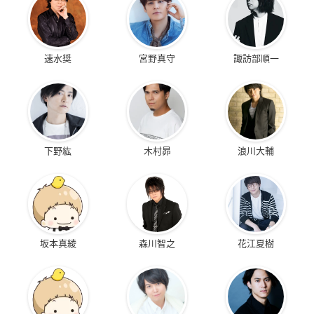
速水奨
宮野真守
諏訪部順一
下野紘
木村昴
浪川大輔
坂本真綾
森川智之
花江夏樹