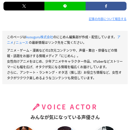
記事の内容について報告する
このページは
kusuguru株式会社
のにじめん編集部が作成・配信しています。
ア
ニメ
/
ニュース
の最新情報はリンク先をご覧ください。
アニメ・ゲーム・漫画などの2次元コンテンツや、声優・舞台・俳優などの情
報・話題をお届けする情報メディア「にじめん」。
女性向けアニメをはじめ、少年アニメやキャラクター作品、VTuberなどストリー
マーにも幅を広げ、オタクが気になる情報を幅広くお届けしています。
さらに、アンケート・ランキング・オタ活（推し活）お役立ち情報など、女性オ
タクがワクワク楽しめるようなコンテンツも発信しています。
VOICE ACTOR
みんなが気になっている声優さん