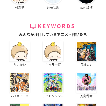
村瀬歩
斉藤壮馬
武内駿輔
KEYWORDS
みんなが注目しているアニメ・作品たち
ちいかわ
キャラ一覧
鬼滅の刃
ハイキュー!!
アイドリッシ...
刀剣乱舞