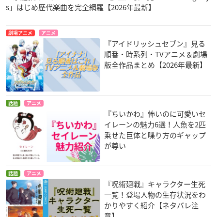
s」はじめ歴代楽曲を完全網羅【2026年最新】
劇場アニメ
アニメ
『アイドリッシュセブン』見る
順番・時系列・TVアニメ＆劇場
版全作品まとめ【2026年最新】
話題
アニメ
『ちいかわ』怖いのに可愛いセ
イレーンの魅力6選！人魚を2匹
乗せた巨体と喋り方のギャップ
が尊い
話題
アニメ
『呪術廻戦』キャラクター生死
一覧！登場人物の生存状況をわ
かりやすく紹介【ネタバレ注
意】