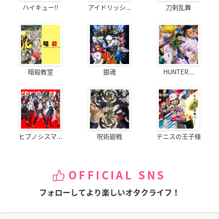
ハイキュー!!
アイドリッシ...
刀剣乱舞
暗殺教室
銀魂
HUNTER...
ヒプノシスマ...
呪術廻戦
テニスの王子様
OFFICIAL SNS
フォローしてより楽しいオタクライフ！