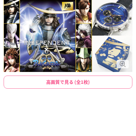
高画質で見る (全1枚)