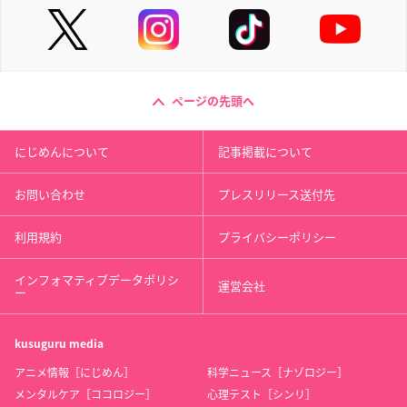
ページの先頭へ
にじめんについて
記事掲載について
お問い合わせ
プレスリリース送付先
利用規約
プライバシーポリシー
インフォマティブデータポリシ
運営会社
ー
kusuguru
media
アニメ情報［にじめん］
科学ニュース［ナゾロジー］
メンタルケア［ココロジー］
心理テスト［シンリ］