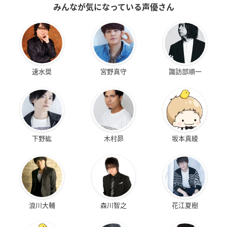
みんなが気になっている声優さん
速水奨
宮野真守
諏訪部順一
下野紘
木村昴
坂本真綾
浪川大輔
森川智之
花江夏樹