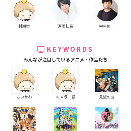
村瀬歩
斉藤壮馬
中村悠一
KEYWORDS
みんなが注目しているアニメ・作品たち
ちいかわ
キャラ一覧
鬼滅の刃