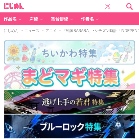
に
じ
め
ん
作品名
声優
舞台俳優
作者名
にじめん
>
ニュース
>
アニメ
> 『戦国BASARA』×シチズン時計「INDEP