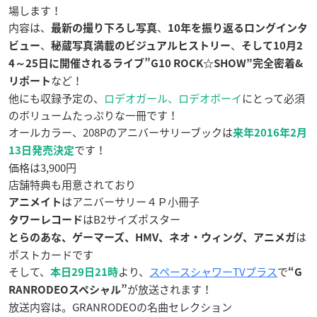
場します！
内容は、
、
最新の撮り下ろし写真
10年を振り返るロングインタ
、
、
ビュー
秘蔵写真満載のビジュアルヒストリー
そして10月2
4～25日に開催されるライブ”G10 ROCK☆SHOW”完全密着&
など！
リポート
他にも収録予定の、
ロデオガール、ロデオボーイ
にとって必須
のボリュームたっぷりな一冊です！
オールカラー、208Pのアニバーサリーブックは
来年2016年2月
です！
13日発売決定
価格は3,900円
店舗特典も用意されており
はアニバーサリー４Ｐ小冊子
アニメイト
はB2サイズポスター
タワーレコード
は
とらのあな、ゲーマーズ、HMV、ネオ・ウィング、アニメガ
ポストカードです
そして、
より、
スペースシャワーTVプラス
で
本日29日21時
“G
が放送されます！
RANRODEOスペシャル”
放送内容は。GRANRODEOの名曲セレクション