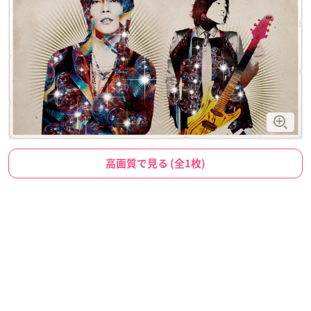
高画質で見る (全1枚)