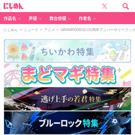
に
じ
め
ん
作品名
声優
舞台俳優
作者名
にじめん
>
ニュース
>
アニメ
> GRANRODEOの10周年アニバーサリーブック