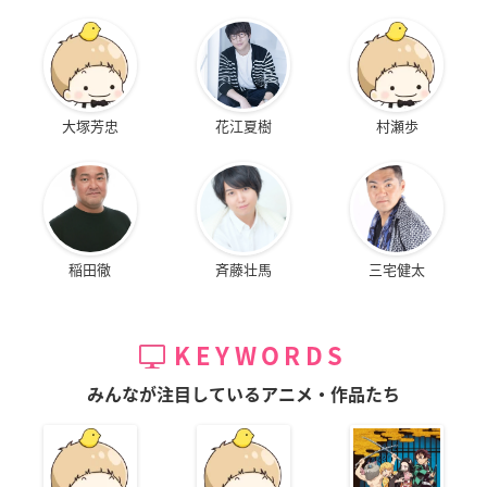
大塚芳忠
花江夏樹
村瀬歩
稲田徹
斉藤壮馬
三宅健太
KEYWORDS
みんなが注目しているアニメ・作品たち