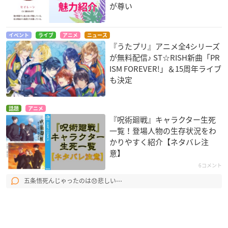
が尊い
イベント
ライブ
アニメ
ニュース
『うたプリ』アニメ全4シリーズ
が無料配信♪ ST☆RISH新曲「PR
ISM FOREVER!」＆15周年ライブ
も決定
話題
アニメ
『呪術廻戦』キャラクター生死
一覧！登場人物の生存状況をわ
かりやすく紹介【ネタバレ注
意】
6コメント
五条悟死んじゃったのは😞悲しい⋯