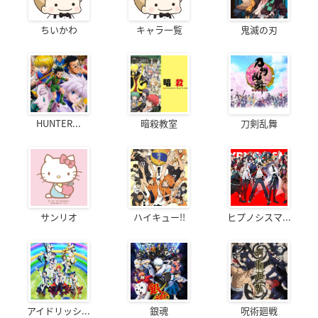
ちいかわ
キャラ一覧
鬼滅の刃
HUNTER...
暗殺教室
刀剣乱舞
サンリオ
ハイキュー!!
ヒプノシスマ...
アイドリッシ...
銀魂
呪術廻戦