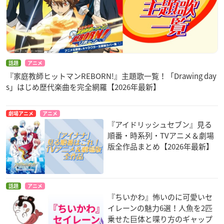
話題
アニメ
『家庭教師ヒットマンREBORN!』主題歌一覧！「Drawing day
s」はじめ歴代楽曲を完全網羅【2026年最新】
劇場アニメ
アニメ
『アイドリッシュセブン』見る
順番・時系列・TVアニメ＆劇場
版全作品まとめ【2026年最新】
話題
アニメ
『ちいかわ』怖いのに可愛いセ
イレーンの魅力6選！人魚を2匹
乗せた巨体と喋り方のギャップ