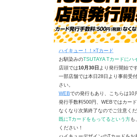
ハイキュー！！×Tカード
お馴染みの
TSUTAYA Tカード
店頭では
10月30日
より発行開始で
一部店舗では本日28日より事前受
さい。
WEB
での発行もあり、こちらは10
発行手数料500円、WEBではカー
なくなり次第終了なのでご注意くだ
既にTカードをもってるという方
も
ください！
ハイキューデザインのTカードをお