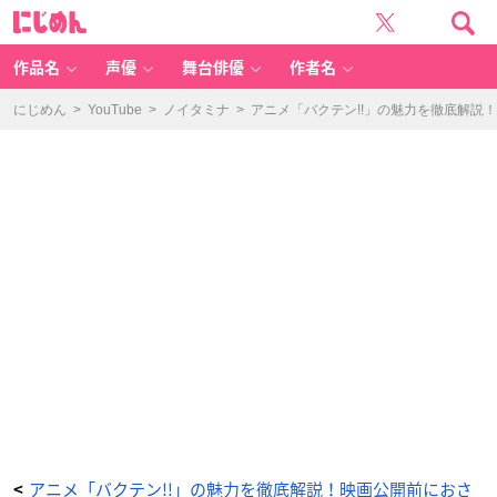
T
に
V
じ
ア
め
ニ
ん
メ
「バ
作品名
声優
舞台俳優
作者名
ク
テ
ン!!」
と
にじめん
>
YouTube
>
ノイタミナ
>
アニメ「バクテン!!」の魅力を徹底解説
は？
-
ア
ニ
メ
情
報
サ
イ
ト
に
じ
め
ん
アニメ「バクテン!!」の魅力を徹底解説！映画公開前におさ
<