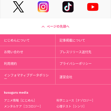
ページの先頭へ
にじめんについて
記事掲載について
お問い合わせ
プレスリリース送付先
利用規約
プライバシーポリシー
インフォマティブデータポリシ
運営会社
ー
kusuguru
media
アニメ情報［にじめん］
科学ニュース［ナゾロジー］
メンタルケア［ココロジー］
心理テスト［シンリ］