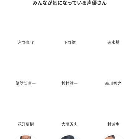
みんなが気になっている声優さん
宮野真守
下野紘
速水奨
諏訪部順一
鈴村健一
森川智之
花江夏樹
大塚芳忠
村瀬歩