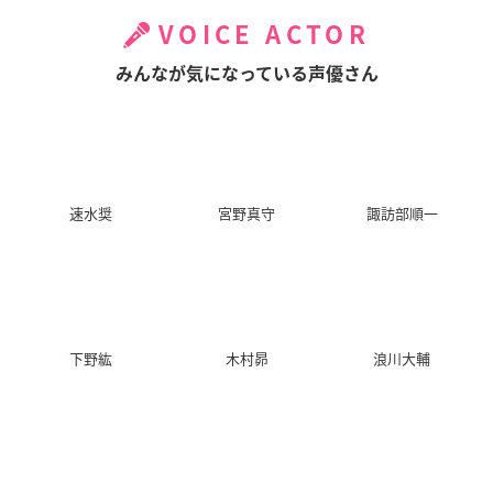
VOICE ACTOR
みんなが気になっている声優さん
速水奨
宮野真守
諏訪部順一
下野紘
木村昴
浪川大輔