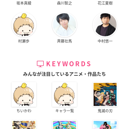
坂本真綾
森川智之
花江夏樹
村瀬歩
斉藤壮馬
中村悠一
KEYWORDS
みんなが注目しているアニメ・作品たち
ちいかわ
キャラ一覧
鬼滅の刃