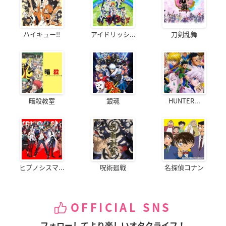
ハイキュー!!
アイドリッシ...
刀剣乱舞
暗殺教室
銀魂
HUNTER...
ヒプノシスマ...
呪術廻戦
名探偵コナン
OFFICIAL SNS
フォローしてより楽しいオタクライフ！