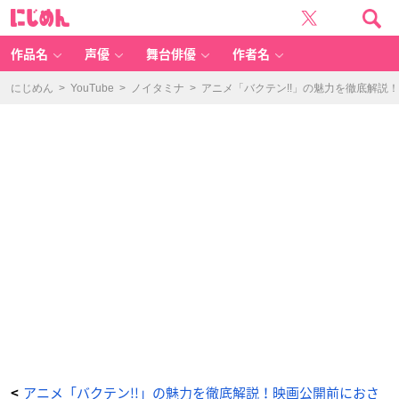
第
に
7
じ
話
め
「約
ん
束
し
作品名
声優
舞台俳優
作者名
ま
す！」
-
ア
にじめん
>
YouTube
>
ノイタミナ
>
アニメ「バクテン!!」の魅力を徹底解説
ニ
メ
情
報
サ
イ
ト
に
じ
め
ん
アニメ「バクテン!!」の魅力を徹底解説！映画公開前におさ
<