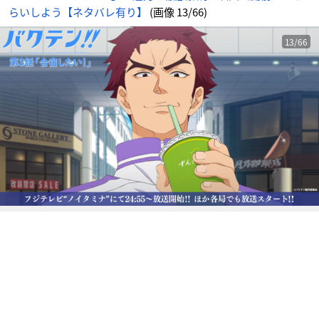
メ
らいしよう【ネタバレ有り】
(画像 13/66)
情
報
サ
イ
ト
13/66
に
じ
め
ん