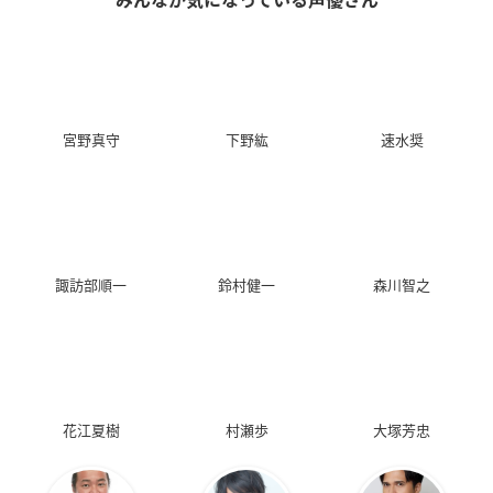
みんなが気になっている声優さん
宮野真守
下野紘
速水奨
諏訪部順一
鈴村健一
森川智之
花江夏樹
村瀬歩
大塚芳忠