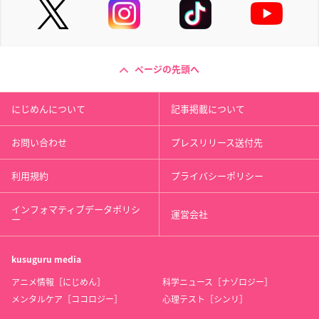
ページの先頭へ
にじめんについて
記事掲載について
お問い合わせ
プレスリリース送付先
利用規約
プライバシーポリシー
インフォマティブデータポリシ
運営会社
ー
kusuguru
media
アニメ情報［にじめん］
科学ニュース［ナゾロジー］
メンタルケア［ココロジー］
心理テスト［シンリ］