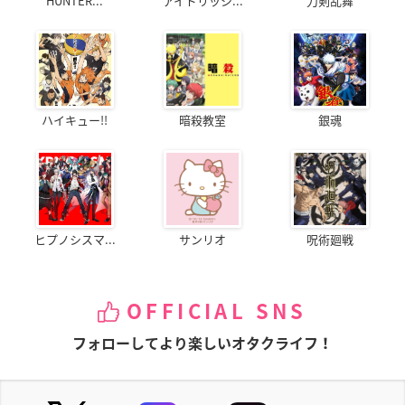
HUNTER...
アイドリッシ...
刀剣乱舞
ハイキュー!!
暗殺教室
銀魂
ヒプノシスマ...
サンリオ
呪術廻戦
OFFICIAL SNS
フォローしてより楽しいオタクライフ！