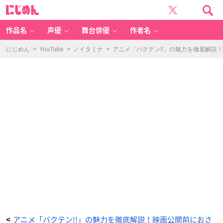
ア
に
ニ
じ
メ
め
「バ
ん
ク
テ
作品名
声優
舞台俳優
作者名
ン!!」
の
魅
力
にじめん
>
YouTube
>
ノイタミナ
>
アニメ「バクテン!!」の魅力を徹底解説
を
徹
底
解
説！
映
画
公
開
前
に
お
さ
ら
い
し
よ
う
【ネ
タ
バ
レ
有
り】
_
1
3
番
目
の
画
像
-
ア
アニメ「バクテン!!」の魅力を徹底解説！映画公開前におさ
<
ニ