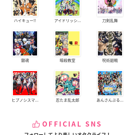
ハイキュー!!
アイドリッシ...
刀剣乱舞
銀魂
暗殺教室
呪術廻戦
ヒプノシスマ...
忍たま乱太郎
あんさんぶる...
OFFICIAL SNS
フォローしてより楽しいオタクライフ！