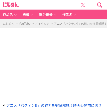
第
に
1
じ
0
め
話
ん
「我
慢
作品名
声優
舞台俳優
作者名
出
来
な
い！」
にじめん
>
YouTube
>
ノイタミナ
>
アニメ「バクテン!!」の魅力を徹底解説
-
ア
ニ
メ
情
報
サ
イ
ト
に
じ
め
ん
アニメ「バクテン!!」の魅力を徹底解説！映画公開前におさ
<