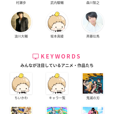
村瀬歩
武内駿輔
森川智之
浪川大輔
坂本真綾
斉藤壮馬
KEYWORDS
みんなが注目しているアニメ・作品たち
ちいかわ
キャラ一覧
鬼滅の刃