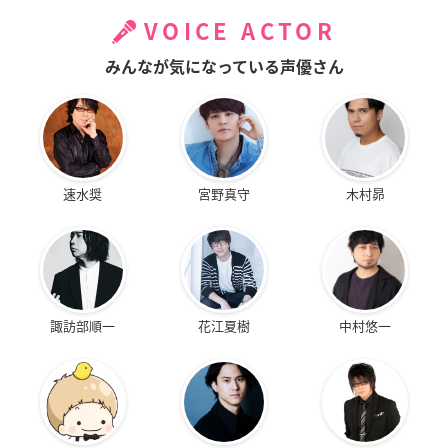
VOICE ACTOR
みんなが気になっている声優さん
速水奨
宮野真守
木村昴
諏訪部順一
花江夏樹
中村悠一