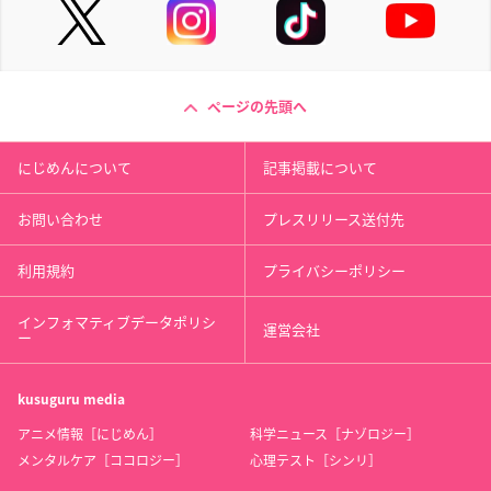
ページの先頭へ
にじめんについて
記事掲載について
お問い合わせ
プレスリリース送付先
利用規約
プライバシーポリシー
インフォマティブデータポリシ
運営会社
ー
kusuguru
media
アニメ情報［にじめん］
科学ニュース［ナゾロジー］
メンタルケア［ココロジー］
心理テスト［シンリ］