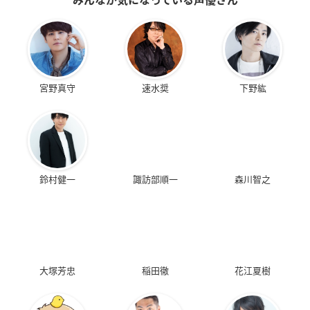
みんなが気になっている声優さん
宮野真守
速水奨
下野紘
鈴村健一
諏訪部順一
森川智之
大塚芳忠
稲田徹
花江夏樹