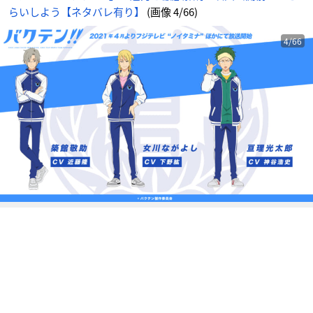
情
らいしよう【ネタバレ有り】
(画像 4/66)
報
サ
イ
ト
に
4/66
じ
め
ん