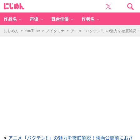
ア
に
ニ
じ
メ
め
「バ
ん
ク
テ
作品名
声優
舞台俳優
作者名
ン!!」
の
魅
力
にじめん
>
YouTube
>
ノイタミナ
>
アニメ「バクテン!!」の魅力を徹底解説
を
徹
底
解
説！
映
画
公
開
前
に
お
さ
ら
い
し
よ
う
【ネ
タ
バ
レ
有
り】
_
4
番
目
の
画
像
-
ア
ニ
アニメ「バクテン!!」の魅力を徹底解説！映画公開前におさ
<
メ