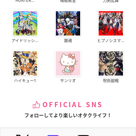
HUNTER...
暗殺教室
刀剣乱舞
アイドリッシ...
銀魂
ヒプノシスマ...
ハイキュー!!
サンリオ
呪術廻戦
OFFICIAL SNS
フォローしてより楽しいオタクライフ！