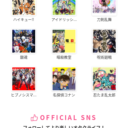
ハイキュー!!
アイドリッシ...
刀剣乱舞
銀魂
暗殺教室
呪術廻戦
ヒプノシスマ...
名探偵コナン
忍たま乱太郎
OFFICIAL SNS
フォローしてより楽しいオタクライフ！