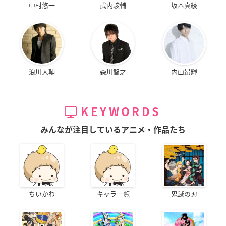
中村悠一
武内駿輔
坂本真綾
浪川大輔
森川智之
内山昂輝
KEYWORDS
みんなが注目しているアニメ・作品たち
ちいかわ
キャラ一覧
鬼滅の刃