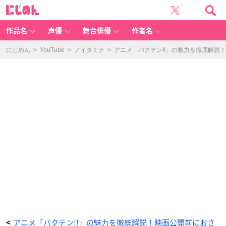
第
に
8
じ
話
め
「お
ん
世
話
作品名
声優
舞台俳優
作者名
し
ま
す！」
-
にじめん
>
YouTube
>
ノイタミナ
>
アニメ「バクテン!!」の魅力を徹底解説
ア
ニ
メ
情
報
サ
イ
ト
に
じ
め
ん
アニメ「バクテン!!」の魅力を徹底解説！映画公開前におさ
<