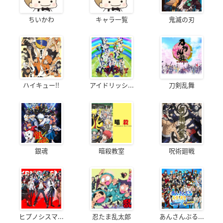
ちいかわ
キャラ一覧
鬼滅の刃
ハイキュー!!
アイドリッシ...
刀剣乱舞
銀魂
暗殺教室
呪術廻戦
ヒプノシスマ...
忍たま乱太郎
あんさんぶる...