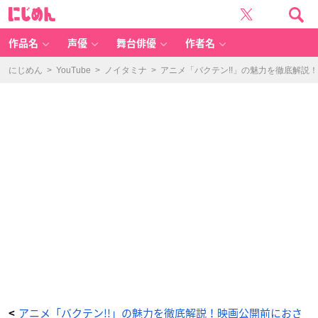
志
に
田
じ
周
め
作
ん
-
ア
作品名
声優
舞台俳優
作者名
ニ
メ
情
報
にじめん
>
YouTube
>
ノイタミナ
>
アニメ「バクテン!!」の魅力を徹底解説
サ
イ
ト
に
じ
め
ん
アニメ「バクテン!!」の魅力を徹底解説！映画公開前におさ
<