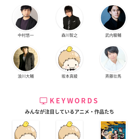
中村悠一
森川智之
武内駿輔
浪川大輔
坂本真綾
斉藤壮馬
KEYWORDS
みんなが注目しているアニメ・作品たち