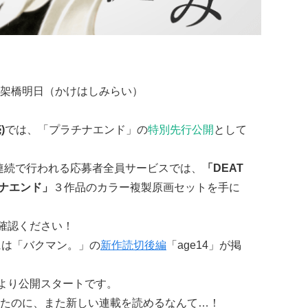
架橋明日（かけはしみらい）
)
では、「プラチナエンド」の
特別先行公開
として
号連続で行われる応募者全員サービスでは、
「DEAT
チナエンド」
３作品のカラー複製原画セットを手に
確認ください！
には「バクマン。」の
新作読切後編
「age14」が掲
より公開スタートです。
たのに、また新しい連載を読めるなんて…！