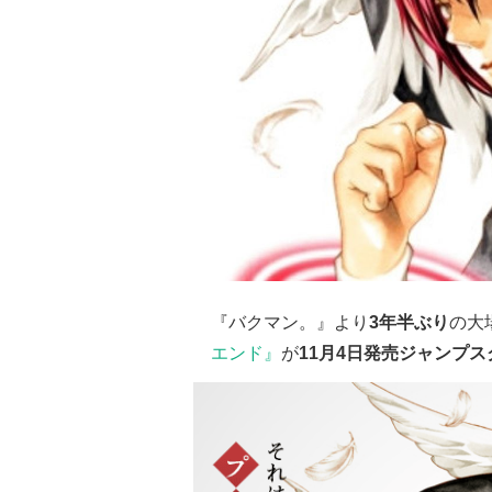
『バクマン。』より
3年半ぶり
の大
エンド』
が
11月4日発売ジャンプス