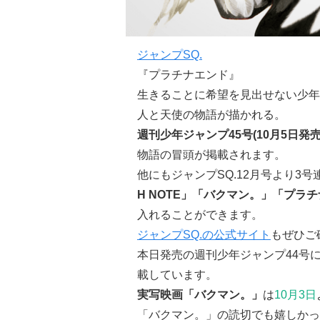
ジャンプSQ.
『プラチナエンド』
生きることに希望を見出せない少年
人と天使の物語が描かれる。
週刊少年ジャンプ45号(10月5日発売
物語の冒頭が掲載されます。
他にもジャンプSQ.12月号より3
H NOTE」「バクマン。」「プラ
入れることができます。
ジャンプSQ.の公式サイト
もぜひご
本日発売の週刊少年ジャンプ44号
載しています。
実写映画「バクマン。」
は
10月3日
「バクマン。」の読切でも嬉しかっ