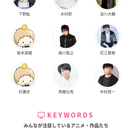
下野紘
木村昴
浪川大輔
坂本真綾
森川智之
花江夏樹
村瀬歩
斉藤壮馬
中村悠一
KEYWORDS
みんなが注目しているアニメ・作品たち