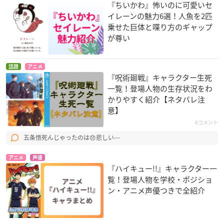
『ちいかわ』怖いのに可愛いセ
イレーンの魅力6選！人魚を2匹
乗せた巨体と喋り方のギャップ
が尊い
話題
アニメ
『呪術廻戦』キャラクター生死
一覧！登場人物の生存状況をわ
かりやすく紹介【ネタバレ注
意】
6コメント
五条悟死んじゃったのは😞悲しい⋯
アニメ
声優
『ハイキュー!!』キャラクター一
覧！登場人物を学校・ポジショ
ン・アニメ声優つきで全紹介