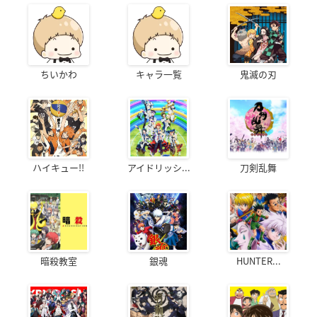
ちいかわ
キャラ一覧
鬼滅の刃
ハイキュー!!
アイドリッシ...
刀剣乱舞
暗殺教室
銀魂
HUNTER...