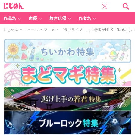
に
じ
め
ん
作品名
声優
舞台俳優
作者名
にじめん
>
ニュース
>
アニメ
> 『ラブライブ！』μ’s特番がNHK「Rの法