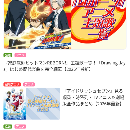
話題
アニメ
『家庭教師ヒットマンREBORN!』主題歌一覧！「Drawing day
s」はじめ歴代楽曲を完全網羅【2026年最新】
劇場アニメ
アニメ
『アイドリッシュセブン』見る
順番・時系列・TVアニメ＆劇場
版全作品まとめ【2026年最新】
話題
アニメ