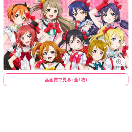
高画質で見る (全1枚)