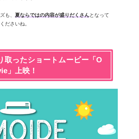
ズも、
夏ならではの内容が盛りだくさん
となって
くださいね。
り取ったショートムービー「O
ovie」上映！