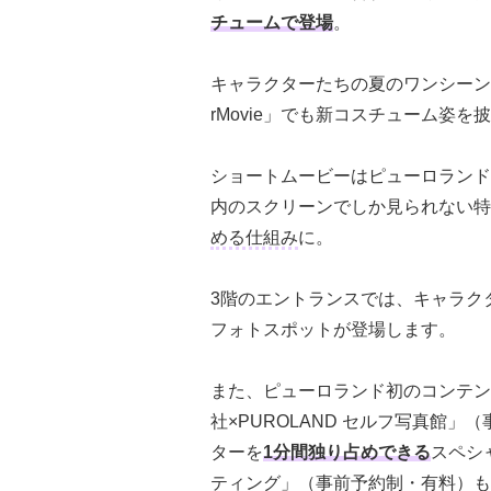
チュームで登場
。
キャラクターたちの夏のワンシーンを
rMovie」でも新コスチューム姿を
ショートムービーはピューロランド公
内のスクリーンでしか見られない特
める仕組み
に。
3階のエントランスでは、キャラク
フォトスポットが登場します。
また、ピューロランド初のコンテン
社×PUROLAND セルフ写真館
ターを
1分間独り占めできる
スペシ
ティング」（事前予約制・有料）も