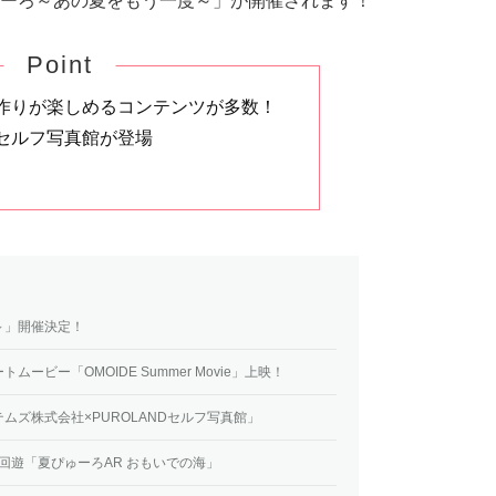
ーろ～あの夏をもう一度～」が開催されます！
Point
作りが楽しめるコンテンツが多数！
セルフ写真館が登場
～」開催決定！
ビー「OMOIDE Summer Movie」上映！
ムズ株式会社×PUROLANDセルフ写真館」
R回遊「夏ぴゅーろAR おもいでの海」