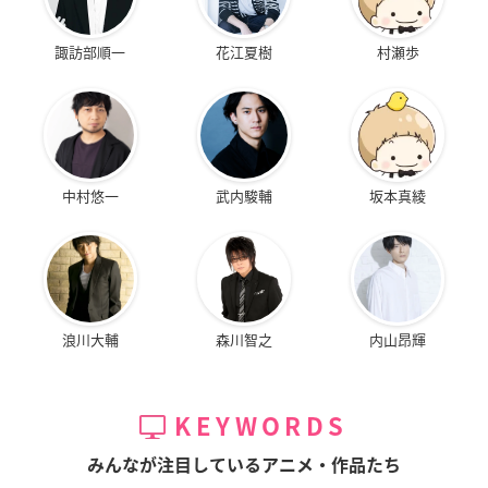
諏訪部順一
花江夏樹
村瀬歩
中村悠一
武内駿輔
坂本真綾
浪川大輔
森川智之
内山昂輝
KEYWORDS
みんなが注目しているアニメ・作品たち