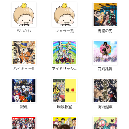
ちいかわ
キャラ一覧
鬼滅の刃
ハイキュー!!
アイドリッシ...
刀剣乱舞
銀魂
暗殺教室
呪術廻戦