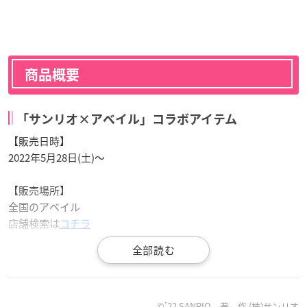
商品概要
「サンリオ×アベイル」コラボアイテム
【販売日時】
2022年5月28日(土)～
【販売場所】
全国のアベイル
店舗検索は
コチラ
5/28（土）～
#アベイル
で
サンリオ
キャラクターズのコラ
©’22 SANRIO 著 作 (株)サンリオ