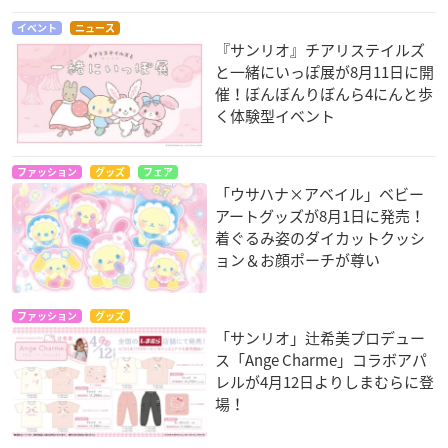
イベント
ニュース
『サンリオ』チアリステイルズ
と一緒にいっぽ展が8月11日に開
催！ぼんぼんりぼんら4にんと歩
く体験型イベント
ファッション
グッズ
フェア
「ウサハナ×アベイル」ベビー
アートグッズが8月1日に発売！
着ぐるみ姿のダイカットクッシ
ョン＆お顔ポーチが尊い
ファッション
グッズ
「サンリオ」辻希美プロデュー
ス「Ange Charme」コラボアパ
レルが4月12日よりしまむらに登
場！