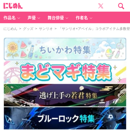
に
じ
め
ん
作品名
声優
舞台俳優
作者名
にじめん
>
グッズ
>
サンリオ
> 「サンリオ×アベイル」コラボアイテム多数