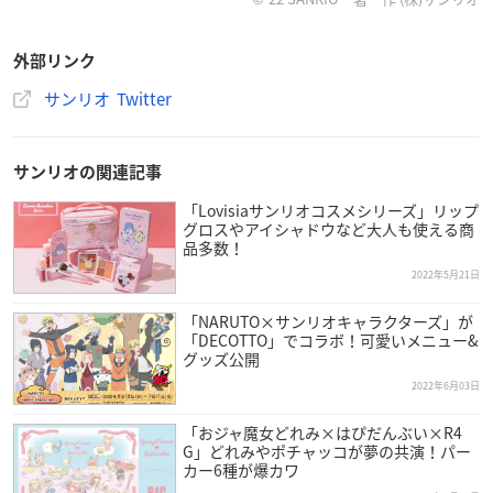
ボアイテムが発売！たくさんのラインナップの中からあな
たのお気に入りの1着を見つけてね♡
#avail
店舗はコチラ→
外部リンク
https://t.co/Al2nkkoRPE
#サンリオ
pic.twitter.com/Efkhu
サンリオ Twitter
KxW3Q
— サンリオ (@sanrio_news)
May 22, 2022
サンリオの関連記事
「Lovisiaサンリオコスメシリーズ」リップ
グロスやアイシャドウなど大人も使える商
品多数！
2022年5月21日
「NARUTO×サンリオキャラクターズ」が
「DECOTTO」でコラボ！可愛いメニュー&
グッズ公開
2022年6月03日
「おジャ魔女どれみ×はぴだんぶい×R4
G」どれみやポチャッコが夢の共演！パー
カー6種が爆カワ