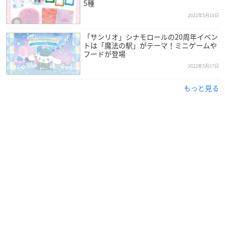
5種
キャラクターズヘアゴムを1個プレゼント☆各店舗ごとに、
2022年5月18日
全6種類を各4個の先着24個限定配付だよ！
https://t.co/tvS
3Etf9q6
pic.twitter.com/Ksdn4dlJ0l
「サンリオ」シナモロールの20周年イベン
トは「魔法の駅」がテーマ！ミニゲームや
— サンリオ (@sanrio_news)
May 19, 2022
フードが登場
2022年5月17日
もっと見る