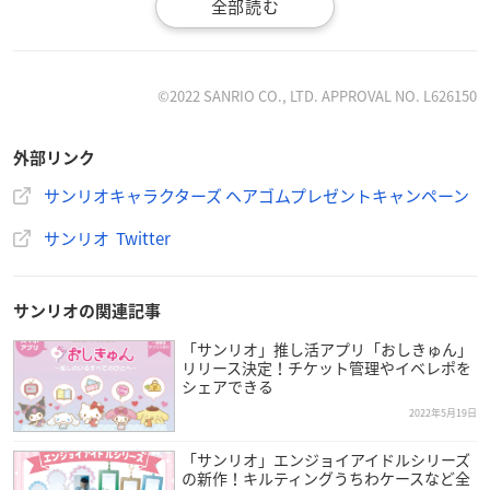
までお持ちください。
【対象商品】
森永製菓
©2022 SANRIO CO., LTD. APPROVAL NO. L626150
・大粒ラムネ
・大粒ラムネ ミックスベリーソーダ味
外部リンク
・大粒ラムネ 強炭酸シュワコーラ
サンリオキャラクターズ ヘアゴムプレゼントキャンペーン
・ハイチュウプレミアム 巨峰
・ハイチュウプレミアム マスクメロン
サンリオ Twitter
・すッパイチュウ プレミアム 爽快レモン
・ハイチュウミニ 小袋
・ハイチュウ アソート
サンリオの関連記事
※店舗によって一部取り扱いのない商品がございます。
「サンリオ」推し活アプリ「おしきゅん」
リリース決定！チケット管理やイベレポを
シェアできる
2022年5月19日
「サンリオ」エンジョイアイドルシリーズ
5/19（木）～6/1（水）セブン-イレブン限定で、森永製菓の
の新作！キルティングうちわケースなど全
対象商品を一度に2個（組み合わせ自由）買うと、
サンリオ