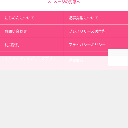
ページの先頭へ
にじめんについて
記事掲載について
お問い合わせ
プレスリリース送付先
利用規約
プライバシーポリシー
インフォマティブデータポリシ
運営会社
ー
kusuguru
media
アニメ情報［にじめん］
科学ニュース［ナゾロジー］
メンタルケア［ココロジー］
心理テスト［シンリ］
Copyright 2013 nijimen.