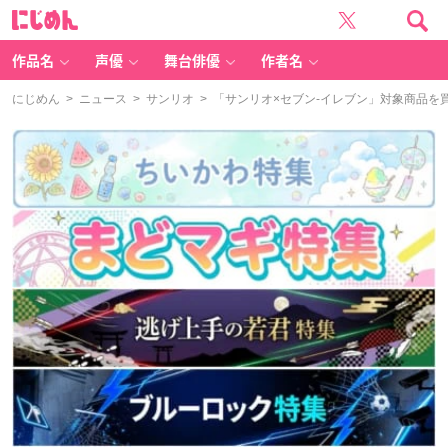
に
じ
め
ん
作品名
声優
舞台俳優
作者名
にじめん
>
ニュース
>
サンリオ
> 「サンリオ×セブン-イレブン」対象商品