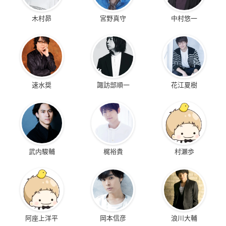
木村昴
宮野真守
中村悠一
速水奨
諏訪部順一
花江夏樹
武内駿輔
梶裕貴
村瀬歩
阿座上洋平
岡本信彦
浪川大輔