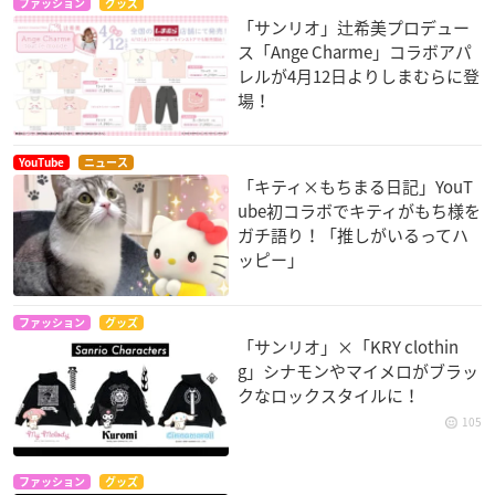
ファッション
グッズ
「サンリオ」辻希美プロデュー
ス「Ange Charme」コラボアパ
レルが4月12日よりしまむらに登
場！
YouTube
ニュース
「キティ×もちまる日記」YouT
ube初コラボでキティがもち様を
ガチ語り！「推しがいるってハ
ッピー」
ファッション
グッズ
「サンリオ」×「KRY clothin
g」シナモンやマイメロがブラッ
クなロックスタイルに！
105
ファッション
グッズ