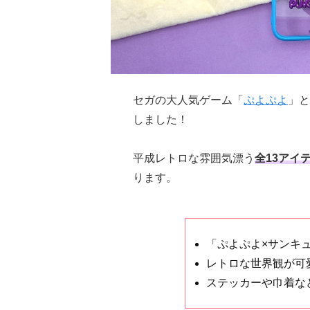
セガの大人気ゲーム「
ぷよぷよ
」と
しました！
平成レトロな雰囲気漂う
全13アイ
ります。
「ぷよぷよ×サンキ
レトロな世界観が可
ステッカーや巾着な