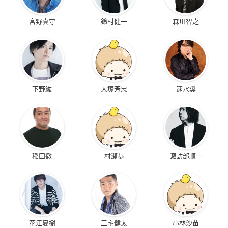
宮野真守
鈴村健一
森川智之
下野紘
大塚芳忠
速水奨
稲田徹
村瀬歩
諏訪部順一
花江夏樹
三宅健太
小林沙苗