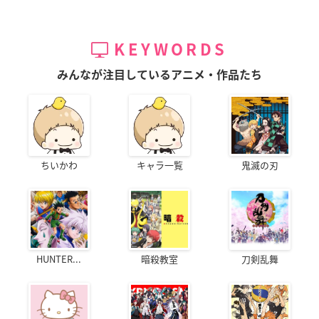
KEYWORDS
みんなが注目しているアニメ・作品たち
ちいかわ
キャラ一覧
鬼滅の刃
HUNTER...
暗殺教室
刀剣乱舞