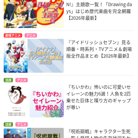
N!』主題歌一覧！「Drawing da
ys」はじめ歴代楽曲を完全網羅
【2026年最新】
劇場アニメ
アニメ
『アイドリッシュセブン』見る
順番・時系列・TVアニメ＆劇場
版全作品まとめ【2026年最新】
話題
アニメ
『ちいかわ』怖いのに可愛いセ
イレーンの魅力6選！人魚を2匹
乗せた巨体と喋り方のギャップ
が尊い
話題
アニメ
『呪術廻戦』キャラクター生死
一覧！登場人物の生存状況をわ