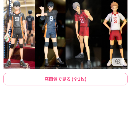
高画質で見る (全1枚)