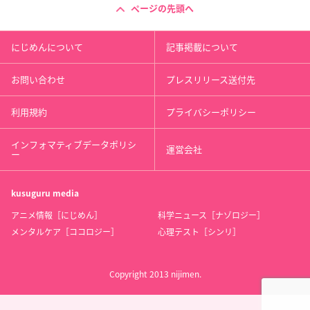
ページの先頭へ
にじめんについて
記事掲載について
お問い合わせ
プレスリリース送付先
利用規約
プライバシーポリシー
インフォマティブデータポリシ
運営会社
ー
kusuguru
media
アニメ情報［にじめん］
科学ニュース［ナゾロジー］
メンタルケア［ココロジー］
心理テスト［シンリ］
Copyright 2013 nijimen.