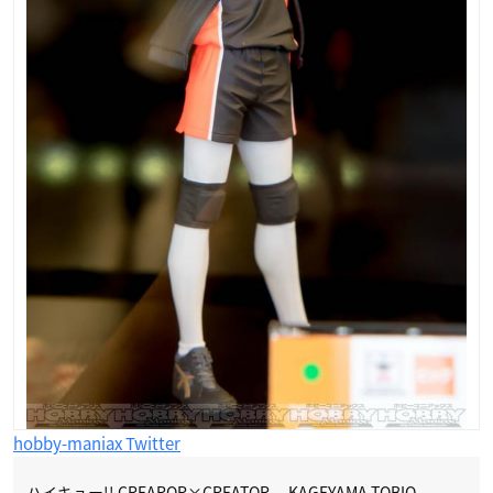
hobby-maniax Twitter
ハイキュー!! CREAROR×CREATOR －KAGEYAMA TOBIO－