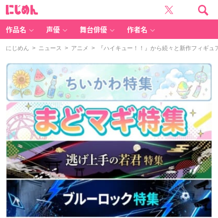
に
じ
め
ん
作品名
声優
舞台俳優
作者名
にじめん
>
ニュース
>
アニメ
> 『ハイキュー！！』から続々と新作フィギュ