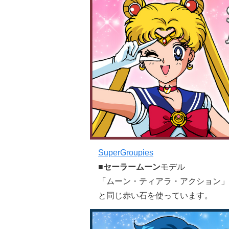
SuperGroupies
■
セーラームーン
モデル
「ムーン・ティアラ・アクション」
と同じ赤い石を使っています。