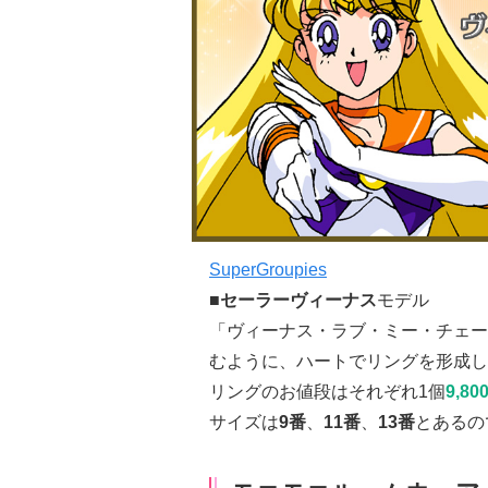
SuperGroupies
■
セーラーヴィーナス
モデル
「ヴィーナス・ラブ・ミー・チェー
むように、ハートでリングを形成し
リングのお値段はそれぞれ1個
9,80
サイズは
9番
、
11番
、
13番
とあるの