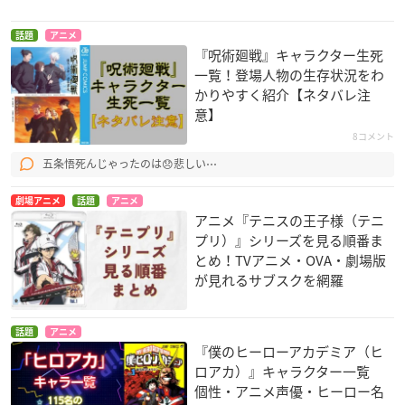
話題
アニメ
『呪術廻戦』キャラクター生死
一覧！登場人物の生存状況をわ
かりやすく紹介【ネタバレ注
意】
8コメント
五条悟死んじゃったのは😞悲しい⋯
劇場アニメ
話題
アニメ
アニメ『テニスの王子様（テニ
プリ）』シリーズを見る順番ま
とめ！TVアニメ・OVA・劇場版
が見れるサブスクを網羅
話題
アニメ
『僕のヒーローアカデミア（ヒ
ロアカ）』キャラクター一覧
個性・アニメ声優・ヒーロー名