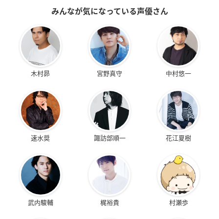
みんなが気になっている声優さん
木村昴
宮野真守
中村悠一
速水奨
諏訪部順一
花江夏樹
武内駿輔
梶裕貴
村瀬歩