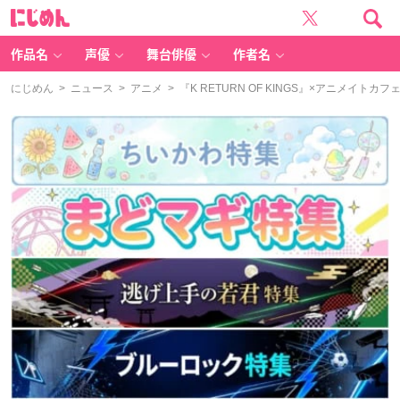
に
じ
め
ん
作品名
声優
舞台俳優
作者名
にじめん
>
ニュース
>
アニメ
> 『K RETURN OF KINGS』×アニメイ