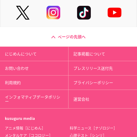
ページの先頭へ
にじめんについて
記事掲載について
お問い合わせ
プレスリリース送付先
利用規約
プライバシーポリシー
インフォマティブデータポリシ
運営会社
ー
kusuguru
media
アニメ情報［にじめん］
科学ニュース［ナゾロジー］
メンタルケア［ココロジー］
心理テスト［シンリ］