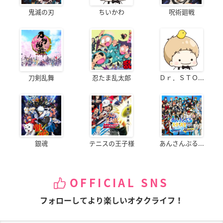
鬼滅の刃
ちいかわ
呪術廻戦
刀剣乱舞
忍たま乱太郎
Ｄｒ．ＳＴＯ...
銀魂
テニスの王子様
あんさんぶる...
OFFICIAL SNS
フォローしてより楽しいオタクライフ！