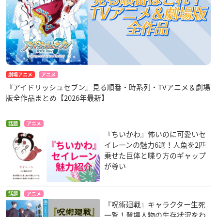
劇場アニメ
アニメ
『アイドリッシュセブン』見る順番・時系列・TVアニメ＆劇場
版全作品まとめ【2026年最新】
話題
アニメ
『ちいかわ』怖いのに可愛いセ
イレーンの魅力6選！人魚を2匹
乗せた巨体と喋り方のギャップ
が尊い
話題
アニメ
『呪術廻戦』キャラクター生死
一覧！登場人物の生存状況をわ