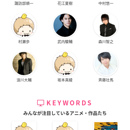
諏訪部順一
花江夏樹
中村悠一
村瀬歩
武内駿輔
森川智之
浪川大輔
坂本真綾
斉藤壮馬
KEYWORDS
みんなが注目しているアニメ・作品たち