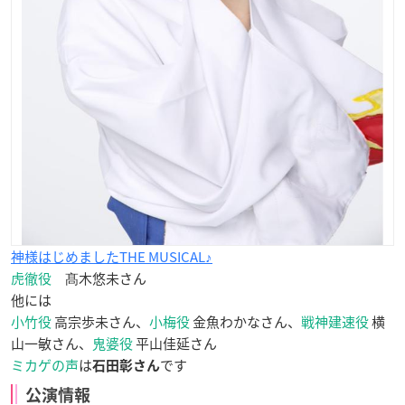
神様はじめましたTHE MUSICAL♪
虎徹役
髙木悠未さん
他には
小竹役
高宗歩未さん、
小梅役
金魚わかなさん、
戦神建速役
横
山一敏さん、
鬼婆役
平山佳延さん
ミカゲの声
は
です
石田彰さん
公演情報