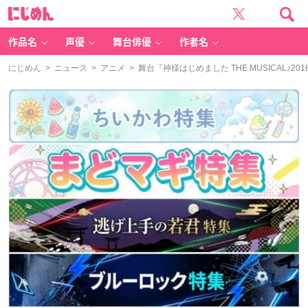
に
じ
め
ん
作品名
声優
舞台俳優
作者名
にじめん
>
ニュース
>
アニメ
> 舞台『神様はじめました THE MUSICAL♪