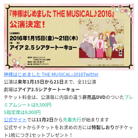
神様はじめました THE MUSICAL♪2016Twitter
公演は
まで、全11公演
来年1月15日から21日
劇場は
アイア2.5シアタートーキョー
チケット料金は、公演毎に内容の違う
のついた
プレ
非売品DVD
ミアムシートは9,500円
S指定席は8,000円
公式サイト
では
から
先着先行
が始まります
11月2日
公式サイトからチケットをお求めの方には
がチケッ
特製しおり
ト1枚につき1セットプレゼント！