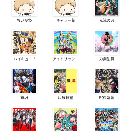
ちいかわ
キャラ一覧
鬼滅の刃
ハイキュー!!
アイドリッシ...
刀剣乱舞
銀魂
暗殺教室
呪術廻戦