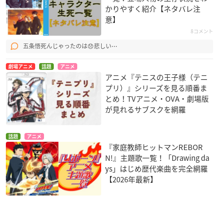
かりやすく紹介【ネタバレ注
意】
8コメント
五条悟死んじゃったのは😞悲しい⋯
劇場アニメ
話題
アニメ
アニメ『テニスの王子様（テニ
プリ）』シリーズを見る順番ま
とめ！TVアニメ・OVA・劇場版
が見れるサブスクを網羅
話題
アニメ
『家庭教師ヒットマンREBOR
N!』主題歌一覧！「Drawing da
ys」はじめ歴代楽曲を完全網羅
【2026年最新】