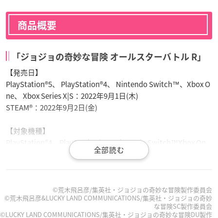
商品概要
「ジョジョの奇妙な冒険 オールスターバトル R」
【発売日】
PlayStation®5、 PlayStation®4、 Nintendo Switch™、Xbox O
ne、 Xbox Series X|S：2022年9月1日(木)
STEAM®：2022年9月2日(金)
【対象機種】
PlayStation®4、PlayStation®5、 Nintendo Switch™Xbox On
e、Xbox Series X|S、STEAM®
【プレイ人数】
1～2人
©荒木飛呂彦/集英社・ジョジョの奇妙な冒険製作委員会
©荒木飛呂彦&LUCKY LAND COMMUNICATIONS/集英社・ジョジョの奇妙
な冒険SC製作委員会
【希望小売価格】
©LUCKY LAND COMMUNICATIONS/集英社・ジョジョの奇妙な冒険DU製作