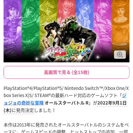
高画質で見る (全15枚)
PlayStation®4/PlayStation®5/ Nintendo Switch™/Xbox One/X
box Series X|S/ STEAM®の最新ハード対応のゲームソフト「
ジ
」が
ョジョの奇妙な冒険
オールスターバトル R
2022年9月1日
に発売決定
しました！
(木)
本作は2013年に発売されたオールスターバトルのシステムをベ
ースに、ゲームスピードの調整、ヒットストップの追加、一部