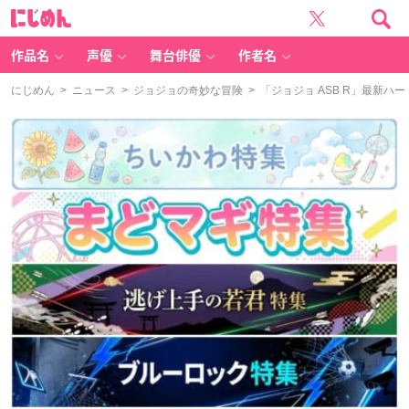
に
じ
め
ん
作品名
声優
舞台俳優
作者名
にじめん
>
ニュース
>
ジョジョの奇妙な冒険
> 「ジョジョ ASB R」最新ハ