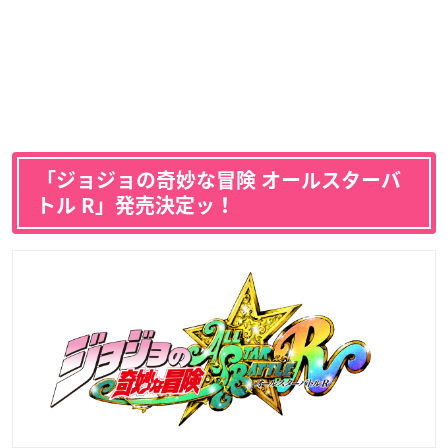
「ジョジョの奇妙な冒険 オールスターバ
トル R」発売決定ッ！