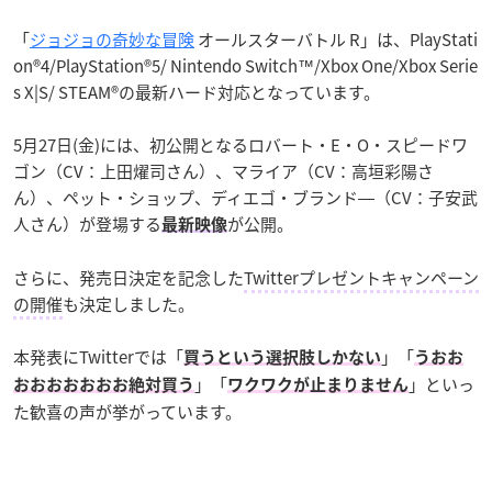
「
ジョジョの奇妙な冒険
オールスターバトル R」は、PlayStati
on®4/PlayStation®5/ Nintendo Switch™/Xbox One/Xbox Serie
s X|S/ STEAM®の最新ハード対応となっています。
5月27日(金)には、初公開となるロバート・E・O・スピードワ
ゴン（CV：上田燿司さん）、マライア（CV：高垣彩陽さ
ん）、ペット・ショップ、ディエゴ・ブランド―（CV：子安武
人さん）が登場する
が公開。
最新映像
さらに、発売日決定を記念した
Twitterプレゼントキャンペーン
の開催
も決定しました。
本発表にTwitterでは「
」「
買うという選択肢しかない
うおお
」「
」といっ
おおおおおおお絶対買う
ワクワクが止まりません
た歓喜の声が挙がっています。