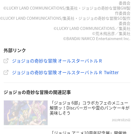
委員会
未定
©LUCKY LAND COMMUNICATIONS/集英社・ジョジョの奇妙な冒険GW製
作委員会
【ジャンル】
©LUCKY LAND COMMUNICATIONS/集英社・ジョジョの奇妙な冒険SO製作
委員会
対戦格闘アクション
©LUCKY LAND COMMUNICATIONS／集英社
©荒木飛呂彦／集英社
©BANDAI NAMCO Entertainment Inc.
【CERO（対象年齢）】
B
外部リンク
ジョジョの奇妙な冒険 オールスターバトル R
ジョジョの奇妙な冒険 オールスターバトル R Twitter
ジョジョの奇妙な冒険の関連記事
「ジョジョ 6部」コラボカフェのメニュー
解禁ッ！Discバーガーや雲のパンケーキが
美味しそう
2022年5月25日
「ジョジョ アニメ10周年記念展」開催地