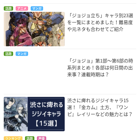
話題
アニメ
マンガ
「ジョジョ立ち」キャラ別23選
を一覧にまとめました！難易度
や元ネタも合わせてご紹介
話題
マンガ
「ジョジョ」第1部〜第6部の時
系列まとめ！各部は何日間の出
来事？連載時期は？
渋さに痺れるジジイキャラ15
選！『金カム』土方、『ワン
ピ』レイリーなどの魅力とは？
ランキング
話題
声優