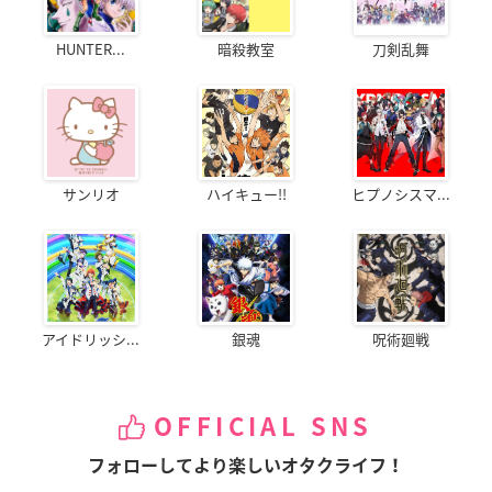
HUNTER...
暗殺教室
刀剣乱舞
サンリオ
ハイキュー!!
ヒプノシスマ...
アイドリッシ...
銀魂
呪術廻戦
OFFICIAL SNS
フォローしてより楽しいオタクライフ！