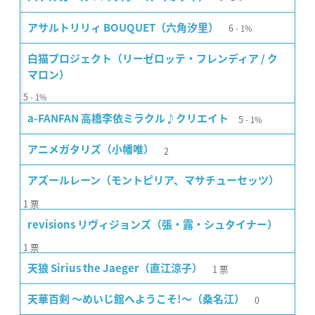
6
アサルトリリィ BOUQUET（六角汐里）
1%
白猫プロジェクト（リーゼロッテ・フレンディア / ク
マロン）
5
1%
5
a-FANFAN 高橋李依ミラクル♪クリエイト
1%
2
アニメガタリズ（小幡唯）
アズールレーン（モントピリア、マサチューセッツ）
1
票
revisions リヴィジョンズ（張・露・シュタイナー）
1
票
1
票
天狼 Sirius the Jaeger（直江涼子）
0
天華百剣 〜めいじ館へようこそ!〜（桑名江）