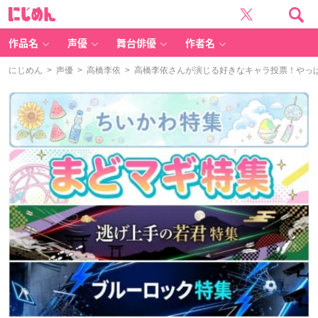
に
じ
め
ん
作品名
声優
舞台俳優
作者名
にじめん
>
声優
>
高橋李依
> 高橋李依さんが演じる好きなキャラ投票！やっ