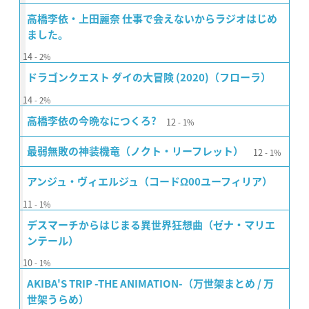
高橋李依・上田麗奈 仕事で会えないからラジオはじめ
ました。
14
2%
ドラゴンクエスト ダイの大冒険 (2020)（フローラ）
14
2%
12
高橋李依の今晩なにつくろ?
1%
12
最弱無敗の神装機竜（ノクト・リーフレット）
1%
アンジュ・ヴィエルジュ（コードΩ00ユーフィリア）
11
1%
デスマーチからはじまる異世界狂想曲（ゼナ・マリエ
ンテール）
10
1%
AKIBA'S TRIP -THE ANIMATION-（万世架まとめ / 万
世架うらめ）