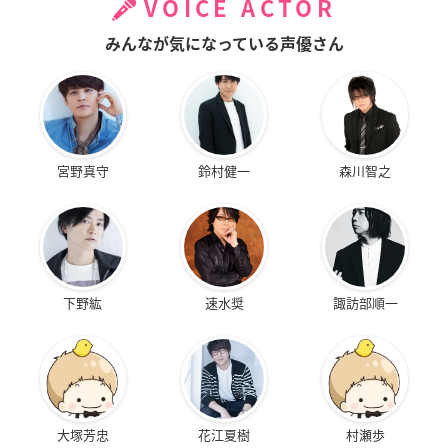
VOICE ACTOR
みんなが気になっている声優さん
宮野真守
鈴村健一
森川智之
下野紘
速水奨
諏訪部順一
大塚芳忠
花江夏樹
村瀬歩