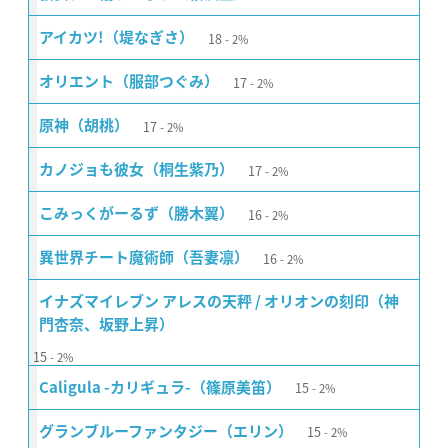
18
アイカツ!（堤なぎさ）
2%
17
オリエント（服部つぐみ）
2%
17
原神（胡桃）
2%
17
カノジョも彼女（桐生紫乃）
2%
16
こみっくがーるず（勝木翼）
2%
16
異世界チート魔術師（吾妻凛）
2%
イナズマイレブン アレスの天秤 / オリオンの刻印（神
門杏奈、坂野上昇）
15
2%
15
Caligula -カリギュラ-（篠原美笛）
2%
15
グランブルーファンタジー（エリン）
2%