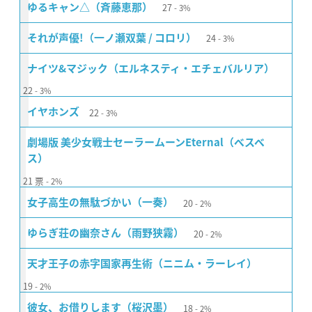
27
ゆるキャン△（斉藤恵那）
3%
24
それが声優!（一ノ瀬双葉 / コロリ）
3%
ナイツ&マジック（エルネスティ・エチェバルリア）
22
3%
22
イヤホンズ
3%
劇場版 美少女戦士セーラームーンEternal（ベスベ
ス）
21
票
2%
20
女子高生の無駄づかい（一奏）
2%
20
ゆらぎ荘の幽奈さん（雨野狭霧）
2%
天才王子の赤字国家再生術（ニニム・ラーレイ）
19
2%
18
彼女、お借りします（桜沢墨）
2%