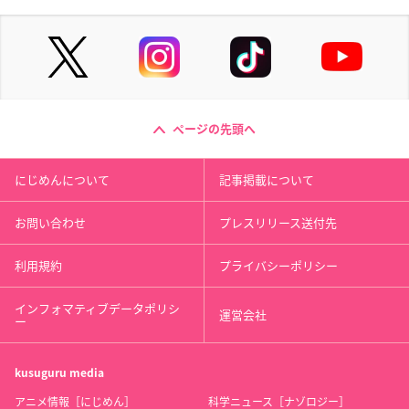
ページの先頭へ
にじめんについて
記事掲載について
お問い合わせ
プレスリリース送付先
利用規約
プライバシーポリシー
インフォマティブデータポリシ
運営会社
ー
kusuguru
media
アニメ情報［にじめん］
科学ニュース［ナゾロジー］