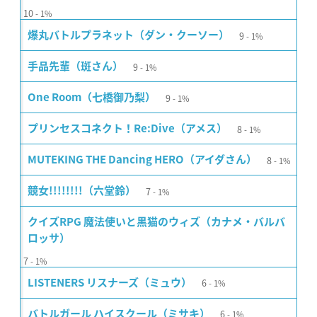
10
1%
9
爆丸バトルプラネット（ダン・クーソー）
1%
9
手品先輩（斑さん）
1%
9
One Room（七橋御乃梨）
1%
8
プリンセスコネクト！Re:Dive（アメス）
1%
8
MUTEKING THE Dancing HERO（アイダさん）
1%
7
競女!!!!!!!!（六堂鈴）
1%
クイズRPG 魔法使いと黒猫のウィズ（カナメ・バルバ
ロッサ）
7
1%
6
LISTENERS リスナーズ（ミュウ）
1%
6
バトルガール ハイスクール（ミサキ）
1%