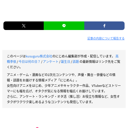
記事の内容について報告する
このページは
kusuguru株式会社
のにじめん編集部が作成・配信しています。
高
橋李依
/
今日は何の日？
/
アンケート
/
誕生日
/
話題
の最新情報はリンク先をご覧
ください。
アニメ・ゲーム・漫画などの2次元コンテンツや、声優・舞台・俳優などの情
報・話題をお届けする情報メディア「にじめん」。
女性向けアニメをはじめ、少年アニメやキャラクター作品、VTuberなどストリー
マーにも幅を広げ、オタクが気になる情報を幅広くお届けしています。
さらに、アンケート・ランキング・オタ活（推し活）お役立ち情報など、女性オ
タクがワクワク楽しめるようなコンテンツも発信しています。