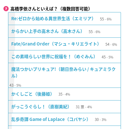
高橋李依さんといえば？（複数回答可能）
55
Re:ゼロから始める異世界生活（エミリア）
6%
55
からかい上手の高木さん（高木さん）
6%
54
Fate/Grand Order（マシュ・キリエライト）
6%
45
この素晴らしい世界に祝福を！（めぐみん）
5%
魔法つかいプリキュア!（朝日奈みらい / キュアミラク
ル）
43
5%
35
かくしごと（後藤姫）
4%
31
票
がっこうぐらし！（直樹美紀）
4%
30
乱歩奇譚 Game of Laplace（コバヤシ）
3%