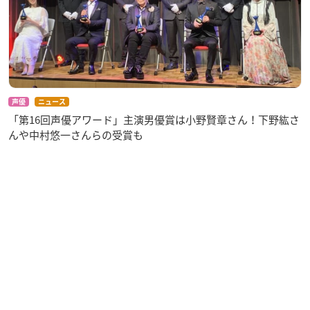
声優
ニュース
「第16回声優アワード」主演男優賞は小野賢章さん！下野紘さ
んや中村悠一さんらの受賞も