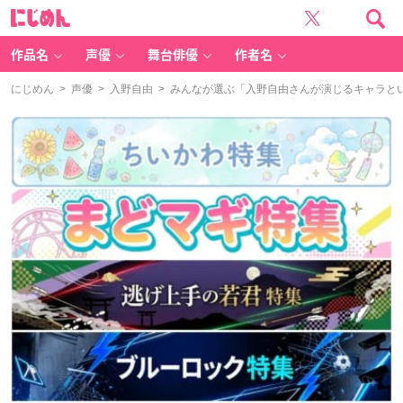
に
じ
め
ん
作品名
声優
舞台俳優
作者名
にじめん
>
声優
>
入野自由
> みんなが選ぶ「入野自由さんが演じるキャラといえ