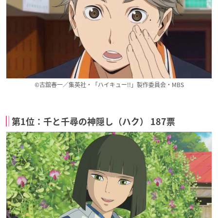
©古舘春一／集英社・「ハイキュー!!」製作委員会・MBS
第1位：千と千尋の神隠し（ハク） 187票