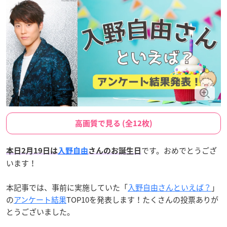
高画質で見る (全12枚)
です。おめでとうござ
本日2月19日は
入野自由
さんのお誕生日
います！
本記事では、事前に実施していた「
入野自由さんといえば？
」
の
アンケート結果
TOP10を発表します！たくさんの投票ありが
とうございました。