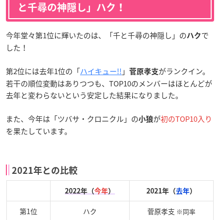
と千尋の神隠し」ハク！
今年堂々第1位に輝いたのは、「千と千尋の神隠し」の
で
ハク
した！
第2位には去年1位の「
ハイキュー!!
」
がランクイン。
菅原孝支
若干の順位変動はありつつも、TOP10のメンバーはほとんどが
去年と変わらないという安定した結果になりました。
また、今年は「ツバサ・クロニクル」の
が
初のTOP10入り
小狼
を果たしています。
2021年との比較
2022年（
今年
）
2021年（
去年
）
第1位
ハク
菅原孝支
※同率