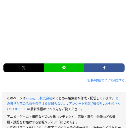
記事の内容について報告する
このページは
kusuguru株式会社
のにじめん編集部が作成・配信しています。
あ
の日見た花の名前を僕達はまだ知らない。
/
アンケート結果
/
聲の形
/
おそ松さん
/
ハイキュー!!
の最新情報はリンク先をご覧ください。
アニメ・ゲーム・漫画などの2次元コンテンツや、声優・舞台・俳優などの情
報・話題をお届けする情報メディア「にじめん」。
女性向けアニメをはじめ、少年アニメやキャラクター作品、VTuberなどストリー