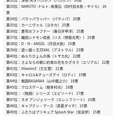
第33位：NARUTO -ナルト- 疾風伝（四代目水影・やぐら） 26
票
第34位：パラッパラッパー（パラッパ） 26票
第35位：カーニヴァル（ヨタカ） 25票
第36位：蒼穹のファフナー（春日井甲洋） 25票
第37位：織田シナモン信長（リス〈明智光秀〉） 25票
第38位：D・N・ANGEL（丹羽大助） 25票
第39位：遊☆戯☆王ZEXAL（アストラル） 23票
第40位：ぬらりひょんの孫（トサカ丸） 22票
第41位：さよならの朝に約束の花をかざろう（エリアル） 22票
第42位：VitaminZ（方丈慧） 21票
第43位：キャロル&チューズデイ（ロディ） 19票
第44位：戦国BASARA4（山中鹿之介） 18票
第45位：クロスゲーム（樹多村光） 18票
第46位：〈物語〉シリーズ（エピソード） 17票
第47位：ネオ アンジェリーク（エレンフリート） 16票
第48位：キャプテン・アース（真夏ダイチ） 15票
第49位：ふたりはプリキュア Splash Star（宮迫学） 15票