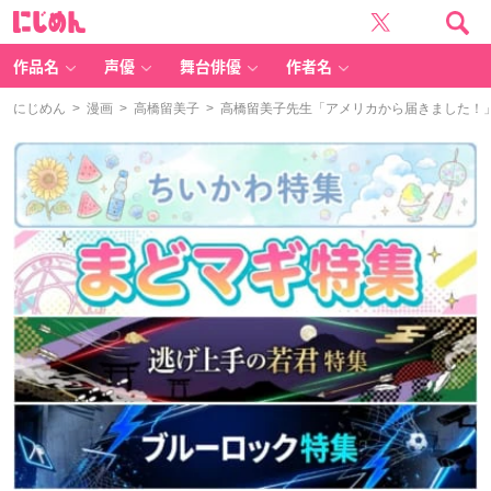
に
じ
め
ん
作品名
声優
舞台俳優
作者名
にじめん
>
漫画
>
高橋留美子
> 高橋留美子先生「アメリカから届きました！