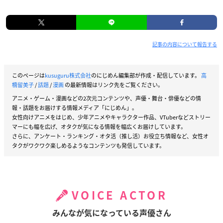
記事の内容について報告する
このページは
kusuguru株式会社
のにじめん編集部が作成・配信しています。
高
橋留美子
/
話題
/
漫画
の最新情報はリンク先をご覧ください。
アニメ・ゲーム・漫画などの2次元コンテンツや、声優・舞台・俳優などの情
報・話題をお届けする情報メディア「にじめん」。
女性向けアニメをはじめ、少年アニメやキャラクター作品、VTuberなどストリー
マーにも幅を広げ、オタクが気になる情報を幅広くお届けしています。
さらに、アンケート・ランキング・オタ活（推し活）お役立ち情報など、女性オ
タクがワクワク楽しめるようなコンテンツも発信しています。
VOICE ACTOR
みんなが気になっている声優さん