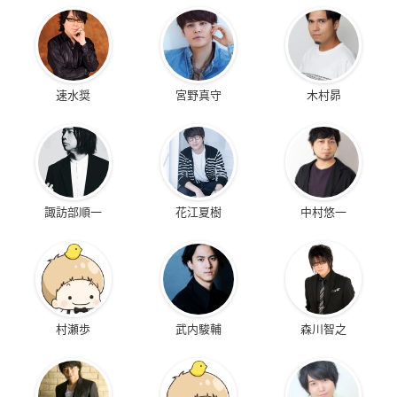
速水奨
宮野真守
木村昴
諏訪部順一
花江夏樹
中村悠一
村瀬歩
武内駿輔
森川智之