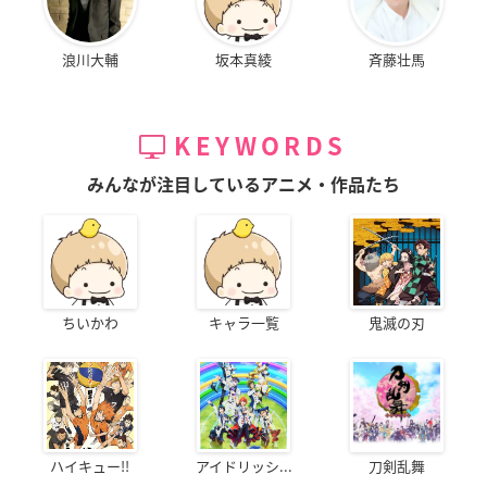
浪川大輔
坂本真綾
斉藤壮馬
KEYWORDS
みんなが注目しているアニメ・作品たち
ちいかわ
キャラ一覧
鬼滅の刃
ハイキュー!!
アイドリッシ...
刀剣乱舞