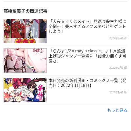
高橋留美子の関連記事
「犬夜叉×くじメイト」見返り殺生丸様に
卒倒…！美人すぎるアクスタなどをゲット
しよう！
2022年2月16日
「らんま1/2×mayla classic」オトメ感爆
上げ◎シャンプー登場に「語彙力無くす可
愛さ」
2022年2月14日
本日発売の新刊漫画・コミックス一覧【発
売日：2022年1月18日】
2022年1月18日
もっと見る