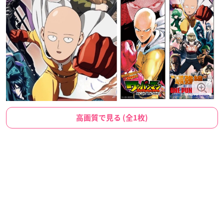
高画質で見る (全1枚)