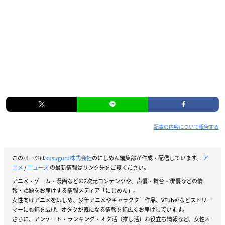
記事の内容について報告する
このページは
kusuguru株式会社
のにじめん編集部が作成・配信しています。
ア
ニメ
/
ニュース
の最新情報はリンク先をご覧ください。
アニメ・ゲーム・漫画などの2次元コンテンツや、声優・舞台・俳優などの情
報・話題をお届けする情報メディア「にじめん」。
女性向けアニメをはじめ、少年アニメやキャラクター作品、VTuberなどストリー
マーにも幅を広げ、オタクが気になる情報を幅広くお届けしています。
さらに、アンケート・ランキング・オタ活（推し活）お役立ち情報など、女性オ