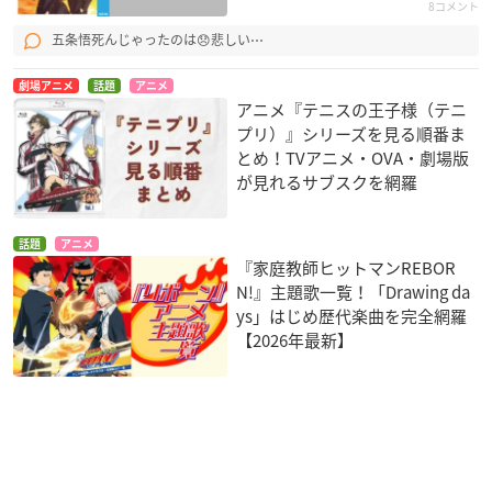
8コメント
五条悟死んじゃったのは😞悲しい⋯
劇場アニメ
話題
アニメ
アニメ『テニスの王子様（テニ
プリ）』シリーズを見る順番ま
とめ！TVアニメ・OVA・劇場版
が見れるサブスクを網羅
話題
アニメ
『家庭教師ヒットマンREBOR
N!』主題歌一覧！「Drawing da
ys」はじめ歴代楽曲を完全網羅
【2026年最新】