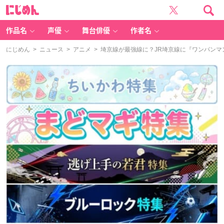
に
じ
め
ん
作品名
声優
舞台俳優
作者名
にじめん
>
ニュース
>
アニメ
> 埼京線が最強線に？JR埼京線に『ワンパン