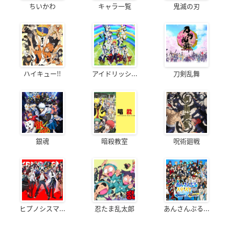
ちいかわ
キャラ一覧
鬼滅の刃
ハイキュー!!
アイドリッシ...
刀剣乱舞
銀魂
暗殺教室
呪術廻戦
ヒプノシスマ...
忍たま乱太郎
あんさんぶる...