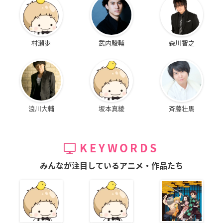
村瀬歩
武内駿輔
森川智之
浪川大輔
坂本真綾
斉藤壮馬
KEYWORDS
みんなが注目しているアニメ・作品たち