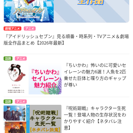
劇場アニメ
アニメ
『アイドリッシュセブン』見る順番・時系列・TVアニメ＆劇場
版全作品まとめ【2026年最新】
話題
アニメ
『ちいかわ』怖いのに可愛いセ
イレーンの魅力6選！人魚を2匹
乗せた巨体と喋り方のギャップ
が尊い
話題
アニメ
『呪術廻戦』キャラクター生死
一覧！登場人物の生存状況をわ
かりやすく紹介【ネタバレ注
意】