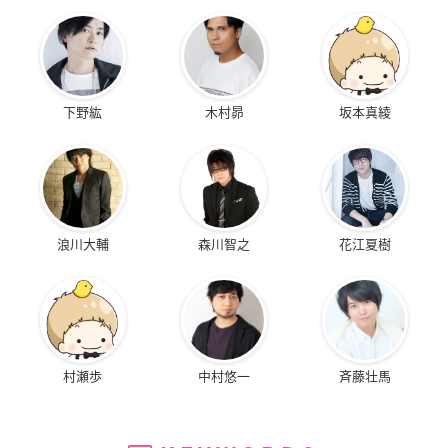
下野紘
木村昴
坂本真綾
浪川大輔
森川智之
花江夏樹
村瀬歩
中村悠一
斉藤壮馬