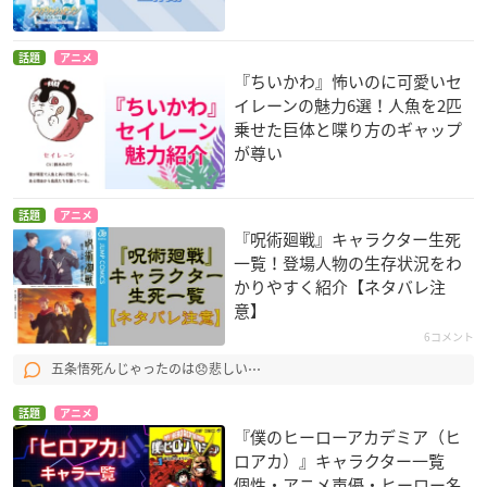
話題
アニメ
『ちいかわ』怖いのに可愛いセ
イレーンの魅力6選！人魚を2匹
乗せた巨体と喋り方のギャップ
が尊い
話題
アニメ
『呪術廻戦』キャラクター生死
一覧！登場人物の生存状況をわ
かりやすく紹介【ネタバレ注
意】
6コメント
五条悟死んじゃったのは😞悲しい⋯
話題
アニメ
『僕のヒーローアカデミア（ヒ
ロアカ）』キャラクター一覧
個性・アニメ声優・ヒーロー名