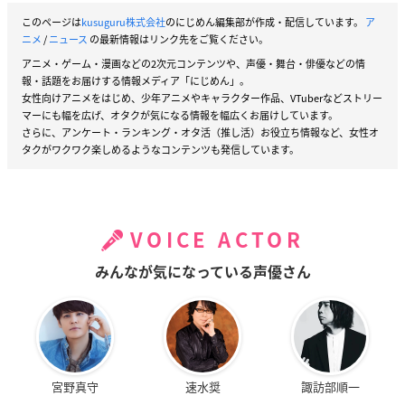
このページは
kusuguru株式会社
のにじめん編集部が作成・配信しています。
ア
ニメ
/
ニュース
の最新情報はリンク先をご覧ください。
アニメ・ゲーム・漫画などの2次元コンテンツや、声優・舞台・俳優などの情
報・話題をお届けする情報メディア「にじめん」。
女性向けアニメをはじめ、少年アニメやキャラクター作品、VTuberなどストリー
マーにも幅を広げ、オタクが気になる情報を幅広くお届けしています。
さらに、アンケート・ランキング・オタ活（推し活）お役立ち情報など、女性オ
タクがワクワク楽しめるようなコンテンツも発信しています。
VOICE ACTOR
みんなが気になっている声優さん
宮野真守
速水奨
諏訪部順一