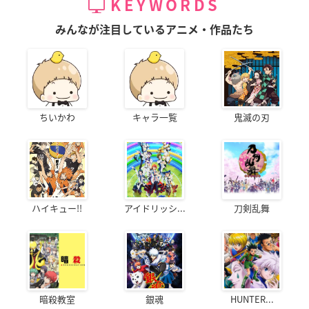
KEYWORDS
みんなが注目しているアニメ・作品たち
ちいかわ
キャラ一覧
鬼滅の刃
ハイキュー!!
アイドリッシ...
刀剣乱舞
暗殺教室
銀魂
HUNTER...