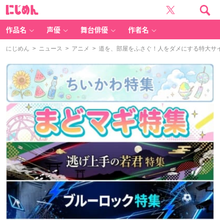
に
じ
め
ん
作品名
声優
舞台俳優
作者名
にじめん
>
ニュース
>
アニメ
> 道を、部屋をふさぐ！人をダメにする特大サ