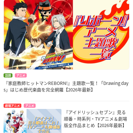
話題
アニメ
『家庭教師ヒットマンREBORN!』主題歌一覧！「Drawing day
s」はじめ歴代楽曲を完全網羅【2026年最新】
劇場アニメ
アニメ
『アイドリッシュセブン』見る
順番・時系列・TVアニメ＆劇場
版全作品まとめ【2026年最新】